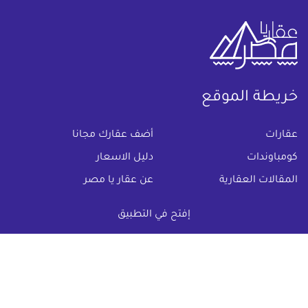
خريطة الموقع
(current)
عقارات
أضف عقارك مجانا
كومباوندات
دليل الاسعار
المقالات العقارية
عن عقار يا مصر
س & ج
تواصل معنا
إفتح في التطبيق
اتفاقية الخصوصية
تواصل معنا عبر
البريد الالكترونى :
info@aqaryamasr.com