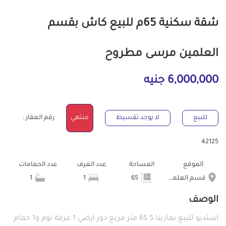
شقة سكنية 65م للبيع كاش بقسم
العلمين مرسى مطروح
6,000,000 جنيه
للبيع
لا يوجد تقسيط
منتهي
رقم العقار :
42125
الموقع
المساحة
عدد الغرف
عدد الحمامات
قسم العلمين
65
1
1
الوصف
استديو للبيع بمارينا 5 65 متر مربع دور ارضي 1 غرفة نوم و1 حمام