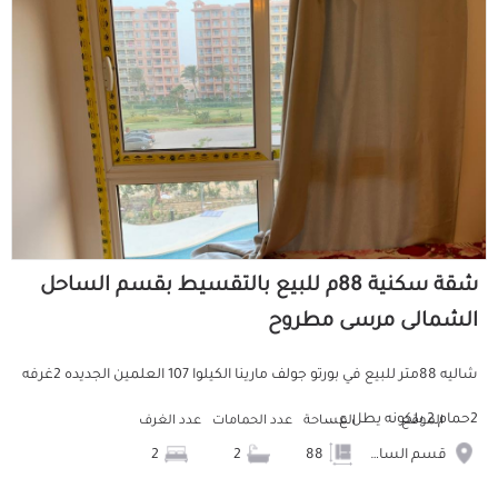
شقة سكنية 88م للبيع بالتقسيط بقسم الساحل
الشمالى مرسى مطروح
شاليه 88متر للبيع في بورتو جولف مارينا الكيلوا 107 العلمين الجديده 2غرفه
2حمام 2 بلكونه يطل ع...
الموقع
المساحة
عدد الحمامات
عدد الغرف
قسم الساحل الشمالى
88
2
2