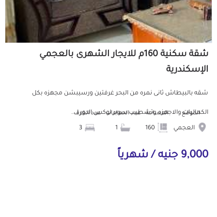
شقة سكنية 160م للايجار الشهرى بالعجمي
الإسكندرية
شقه بالبيطاش ثانى نمره من البحر غرفتين ورسيبشن مجهزه بكل
الكماليات والاجهزه وتشطيب سوبر لوكس الدور ا...
الموقع
المساحة
عدد الحمامات
عدد الغرف
العجمي
160
1
3
9,000 جنيه / شهرياً