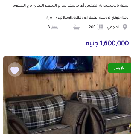
شقه بالإسكندرية العجمي أبو يوسف شارع السفير البحري برج الصفوه
بجوار قرية الروضة الخضراء وفندق السلام...
الموقع
المساحة
عدد الحمامات
عدد الغرف
العجمي
200
1
3
1,600,000 جنيه
للإيجار