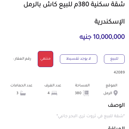
شقة سكنية 380م للبيع كاش بالرمل
الإسكندرية
10,000,000 جنيه
للبيع
لا يوجد تقسيط
منتهي
رقم العقار :
42089
الموقع
المساحة
عدد الغرف
عدد الحمامات
الرمل
380
4
3
الوصف
*شقة للبيع في ثروت ترى البحر جانبي*