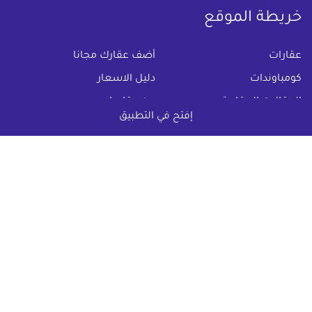
خريطة الموقع
(current)
عقارات
أضف عقارك مجانا
كومباوندات
دليل الاسعار
المقالات العقارية
عن عقار يا مصر
إفتح في التطبيق
س & ج
تواصل معنا
اتفاقية الخصوصية
تواصل معنا عبر
البريد الالكترونى :
info@aqaryamasr.com
مواقع التواصل الاجتماعى