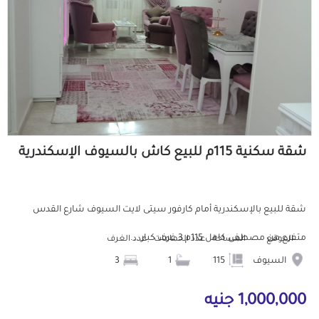
شقة سكنية 115م للبيع كاش بالسيوف الإسكندرية
شقة للبيع بالإسكندرية أمام كارفور سيتى لايت السيوف شارع القدس
متفرع من مصطفى كامل 115م 3 غرف كبار ...
الموقع
المساحة
عدد الحمامات
عدد الغرف
السيوف
115
1
3
1,000,000 جنيه