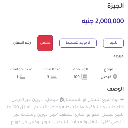
الجيزة
2,000,000 جنيه
للبيع
لا يوجد تقسيط
منتهي
رقم العقار :
41584
الموقع
المساحة
عدد الغرف
عدد الحمامات
فيصل
100
3
1
الوصف
⬅️ بيت للبيع للسكن او للإستثمار🏠 فيصل.. دورين غير الارضي
والمحلات والشقق كلها متشطبه وجاهز للتسليم.. *منزل 100 متر
للبيع فيصل الطوابق شارع الشهيد *مبنى دورين ومحلات غير
الأرضي *كل الشقق والمحلات تشطيب سوبر لوكس كل دور ع