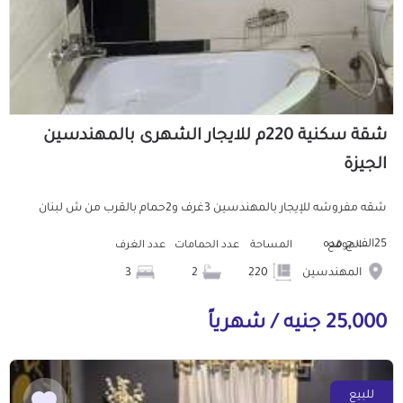
شقة سكنية 220م للايجار الشهرى بالمهندسين
الجيزة
شقه مفروشه للإيجار بالمهندسين 3غرف و2حمام بالقرب من ش لبنان
25الف ج مده
الموقع
المساحة
عدد الحمامات
عدد الغرف
المهندسين
220
2
3
25,000 جنيه / شهرياً
للبيع