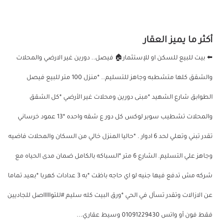
أكثر ما يميز العقار
⬅️ بيت للبيع للسكن او للإستثمار🏠 فيصل.. دورين غير الارضي والمحلات
والشقق كلها متشطبه وجاهز للتسليم.. *منزل 100 متر للبيع فيصل
الطوابق شارع الشهيد *مبنى دورين ومحلات غير الأرضي *كل الشقق
والمحلات تشطيب سوبر لوكس كل دور ع شقه واحده *13 عمود خرساني
تقدر تبني وتعلي لحد 6 ادوار . *حاليا المنزل خالي من السكان والمحلات فاضيه
وجاهز علي التسليم. الشارع 6 متر *السباكه بالكامل ضمان مدى الحياه مع
شركه مش تدفع فيها جنيه لو اي حاجه باظت *به 3 عدادات كهربا *بعيد تماما
عن الازالات وتقدر تسأل في الحي *ورق البيت كله سليم #للتواااااصل للجاديين
فقط فون أو واتس 01091229430 وسيط عقاري...