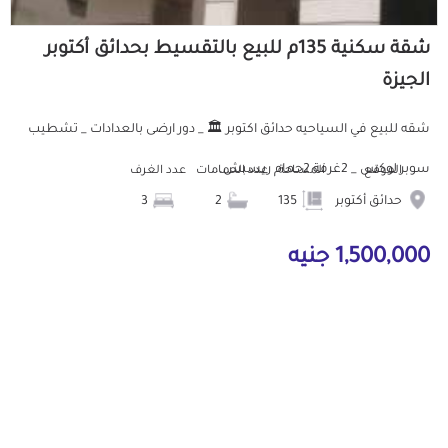
شقة سكنية 135م للبيع بالتقسيط بحدائق أكتوبر
الجيزة
شقه للبيع في السياحيه حدائق اكتوبر 🏛️ _ دور ارضى بالعدادات _ تشطيب
سوبر لوكس _ 2غرفة 2حمام ريسبش...
الموقع
المساحة
عدد الحمامات
عدد الغرف
حدائق أكتوبر
135
2
3
1,500,000 جنيه