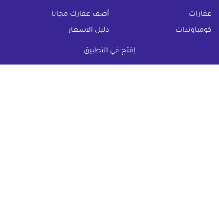
(current)
عقارات
أضف عقارك مجانا
كومباوندات
دليل الاسعار
المقالات العقارية
عن عقار يا مصر
إفتح في التطبيق
س & ج
تواصل معنا
اتفاقية الخصوصية
تواصل معنا عبر
البريد الالكترونى :
info@aqaryamasr.com
مواقع التواصل الاجتماعى