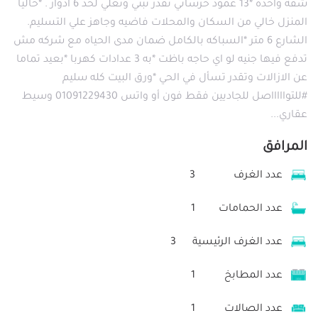
شقه واحده *13 عمود خرساني تقدر تبني وتعلي لحد 6 ادوار . *حاليا
المنزل خالي من السكان والمحلات فاضيه وجاهز علي التسليم.
الشارع 6 متر *السباكه بالكامل ضمان مدى الحياه مع شركه مش
تدفع فيها جنيه لو اي حاجه باظت *به 3 عدادات كهربا *بعيد تماما
عن الازالات وتقدر تسأل في الحي *ورق البيت كله سليم
#للتواااااصل للجاديين فقط فون أو واتس 01091229430 وسيط
عقاري...
المرافق
عدد الغرف
3
عدد الحمامات
1
عدد الغرف الرئيسية
3
عدد المطابخ
1
عدد الصالات
1