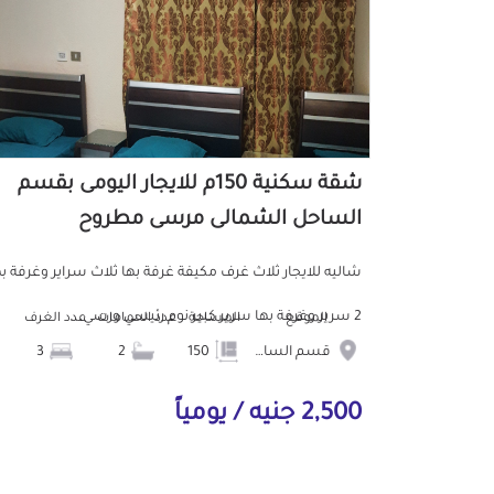
شقة سكنية 150م للايجار اليومى بقسم
الساحل الشمالى مرسى مطروح
شاليه للايجار ثلاث غرف مكيفة غرفة بها ثلاث سراير وغرفة به
2 سرير وغرفة بها سرير كبير نوم رئيسي ورسي...
الموقع
المساحة
عدد الحمامات
عدد الغرف
قسم الساحل الشمالى
150
2
3
2,500 جنيه / يومياً