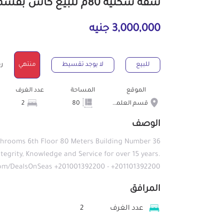
شقة سكنية 80م للبيع كاش بقسم العلمين مرسى مطروح
3,000,000 جنيه
للبيع
لا يوجد تقسيط
منتهي
رقم
الموقع
المساحة
عدد الغرف
قسم العلمين
80
2
الوصف
athrooms 6th Floor 80 Meters Building Number 36
Integrity, Knowledge and Service for over 15 years.
m/DealsOnSeas +201001392200 - +201101392200
المرافق
عدد الغرف
2