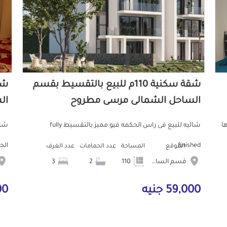
شقة سكنية 110م للبيع بالتقسيط بقسم
الساحل الشمالى مرسى مطروح
ال
ا
شاليه للبيع فى راس الحكمه فيو مميز بالتقسيط fully
finished
الجديده 2غرفه 
الموقع
المساحة
عدد الحمامات
عدد الغرف
قسم الساحل الشمالى
110
2
3
59,000 جنيه
000