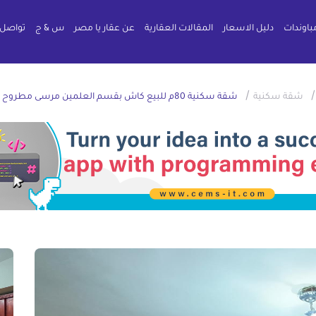
باوندات
دليل الاسعار
المقالات العقارية
عن عقار يا مصر
س & ج
تواصل 
/
شقة سكنية
شقة سكنية 80م للبيع كاش بقسم العلمين مرسى مطروح