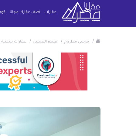
عقارات
أضف عقارك مجانا
كوم
/
/
/
/
مرسى مطروح
قسم العلمين
عقارات سكنية