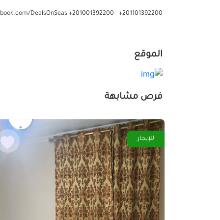
book.com/DealsOnSeas +201001392200 - +201101392200
الموقع
فرص مشابهة
للإيجار