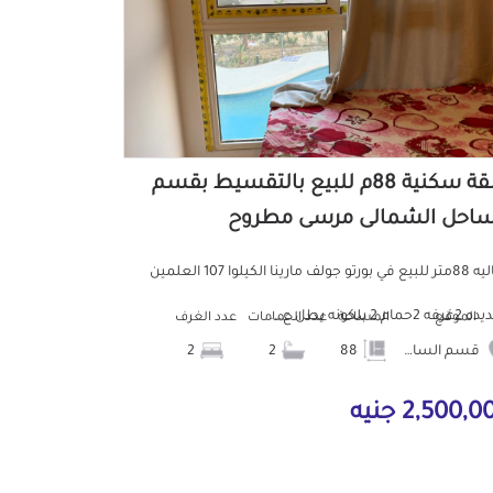
شقة سكنية 88م للبيع بالتقسيط بقسم
ساحل الشمالى مرسى مطروح
شاليه 88متر للبيع في بورتو جولف مارينا الكيلوا 107 العلمين
2حمام 2 بلكونه يطل ع...
الموقع
المساحة
عدد الحمامات
عدد الغرف
قسم الساحل الشمالى
88
2
2
2,500, جنيه