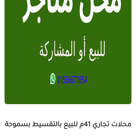
محلات تجاري 41م للبيع بالتقسيط بسموحة