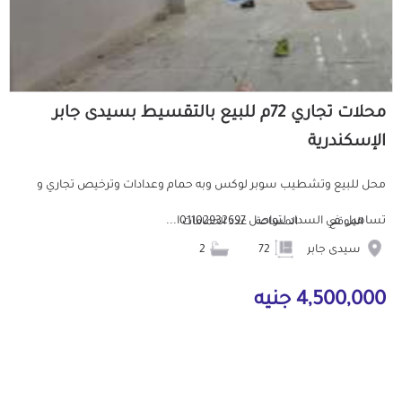
محلات تجاري 72م للبيع بالتقسيط بسيدى جابر
الإسكندرية
محل للبيع وتشطيب سوبر لوكس وبه حمام وعدادات وترخيص تجاري و
تساهيل في السداد لتواصل 01102932697ا...
الموقع
المساحة
عدد الحمامات
سيدى جابر
72
2
4,500,000 جنيه