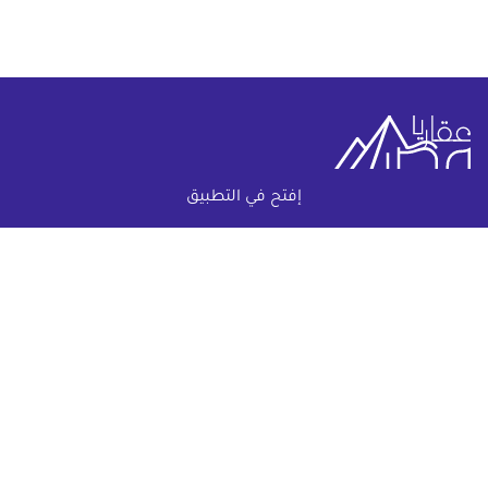
إفتح في التطبيق
خريطة الموقع
(current)
عقارات
أضف عقارك مجانا
كومباوندات
دليل الاسعار
المقالات العقارية
عن عقار يا مصر
س & ج
تواصل معنا
اتفاقية الخصوصية