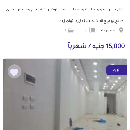
محل بكفر عبدو و عدادات وتشطيب سوبر لوكس وبه حمام وترخيص تجاري
يصلح لجميع الانشطه التجاريه لتواصل ...
الموقع
المساحة
عدد الحمامات
سيدى جابر
50
1
15,000 جنيه / شهرياً
للبيع