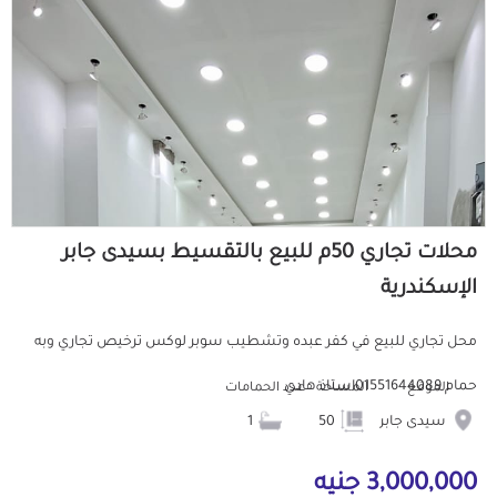
محلات تجاري 50م للبيع بالتقسيط بسيدى جابر
الإسكندرية
محل تجاري للبيع في كفر عبده وتشطيب سوبر لوكس ترخيص تجاري وبه
حمام 01551644089استاذ هادي
الموقع
المساحة
عدد الحمامات
سيدى جابر
50
1
3,000,000 جنيه