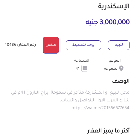
الإسكندرية
3,000,000 جنيه
للبيع
يوجد تقسيط
منتهي
رقم العقار : 40486
الموقع
المساحة
سموحة
41
الوصف
محل للبيع او المشاركة متأجر في سموحة ابراج البارون 41م في
شارع البيرت الاول للتواصل واتساب:
https://wa.me/201556677654
أكثر ما يميز العقار