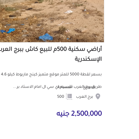
أراضي سكنية 500م للبيع كاش ببرج العر
الإسكندرية
بسعر لقطة 5000 للمتر موقع متميز كينج ماريوط كيلو 4،6
طريق برج العرب تقسيم اي سي ال امام الاستاد بر...
الموقع
المساحة
برج العرب
500
2,500,000 جنيه