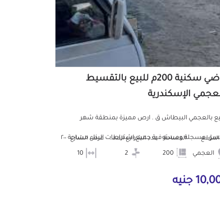
أراضي سكنية 200م للبيع بالتقسيط
لعجمي الإسكندرية
يع بالعجمي البيطاش ق . ارص مميزة بمنطقة شهر
العسل مسجلة ومستوفية جميع اشتراطات البناء مساحة ٢٠٠
الموقع
المساحة
عدد الشوارع المحيطه
عرض الشارع
العجمي
200
2
10
10, جنيه