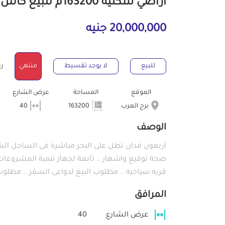
أراضي سكنية 163200م للبيع كاش ببرج العرب الإسكندرية
20,000,000 جنيه
للبيع
لا يوجد تقسيط
منتهي
رقم
الموقع
المساحة
عرض الشارع
برج العرب
163200
40
الوصف
أربعون فدان تطل على البحر مباشرة فى الساحل الشما
صحة توقيع واشهار .. تابعة لجهاز تنمية المشروعات
قريه سياحيه .. مطلوب البيع لدواعى السفر .. مطلو
المرافق
عرض الشارع
40