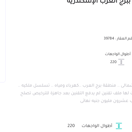
 العقار : 39784
أطوال الواجهات
220
لى .. منطقة برج العرب ..كهرباء ومياه .. تسلسل ملكيه ..
 لها ملف تقنين لم يدفع التقنين بعد جاهزة للترخيص تصلح
ب عشرون مليون جنيه نهائى
أطوال الواجهات
220