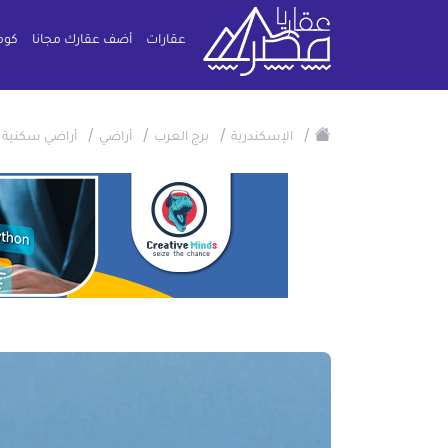
عقارات
أضف عقارك مجانا
كوم
/
/
/
/
/
الإسكندرية
برج العرب
أراضي
أراضي سكنية