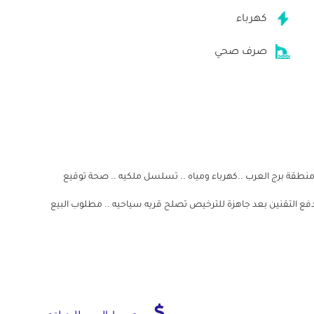
كهرباء
صرف صحي
منطقة برج العرب ..كهرباء ومياه .. تسلسل ملكيه .. صحة توقيع
يدفع التقنين بعد جاهزة للترخيص تصلح قريه سياحيه .. مطلوب البيع