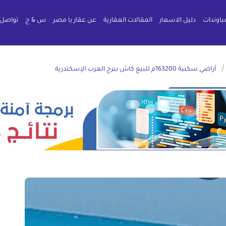
باوندات
دليل الاسعار
المقالات العقارية
عن عقار يا مصر
س & ج
تواصل 
أراضي سكنية 163200م للبيع كاش ببرج العرب الإسكندرية