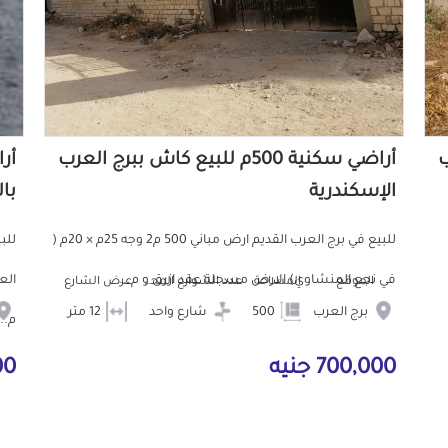
ب
أراضي سكنية 500م للبيع كاش ببرج العرب
الإسكندرية
با
للبيع في برج العرب القديم ارض مباني 500 م2 وجه 25م × 20م (
للب
في نجع المنشاوي) الارض مسجلة عقد ازرق و م...
الموقع
المساحة
عدد الشوارع المحيطه
عرض الشارع
برج العرب
500
شارع واحد
12 متر
م...
700,000 جنيه
000