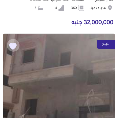
بحري
الموقع
المساحة
عدد الطوابق
عدد الحمامات
مدينه دمياط الجديده
360
4
3
32,000,000 جنيه
للبيع