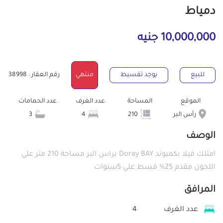
دمياط
10,000,000 جنيه
للبيع
يوجد تقسيط
منتهي
رقم العقار : 38998
الموقع
المساحة
عدد الغرف
عدد الحمامات
رأس البر
210
4
3
الوصف
امتلك فيلا بكمبوند Doray BAY براس البر مساحة 210 متر علي
اللجون مقدم 25% قسط علي 5سنوات
المرافق
عدد الغرف
4