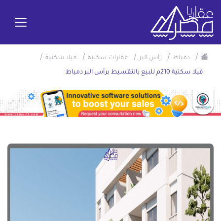
/
/
/
/
/
دمياط
رأس البر
عقارات سكنية
فيلا سكنية
فيلا سكنية 210م للبيع بالتقسيط برأس البر دمياط