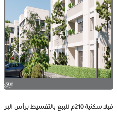
فيلا سكنية 210م للبيع بالتقسيط برأس البر