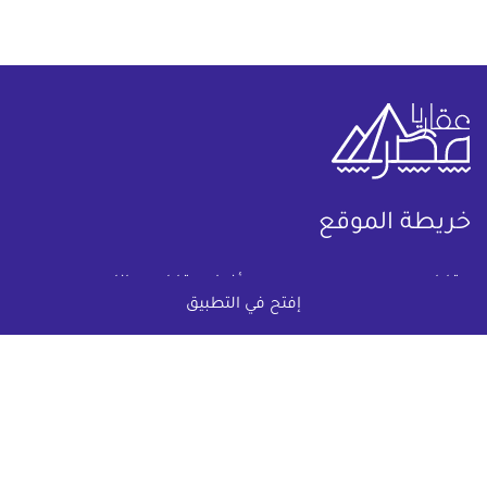
خريطة الموقع
(current)
عقارات
أضف عقارك مجانا
إفتح في التطبيق
كومباوندات
دليل الاسعار
المقالات العقارية
عن عقار يا مصر
س & ج
تواصل معنا
اتفاقية الخصوصية
تواصل معنا عبر