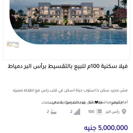
فيلا سكنية 100م للبيع بالتقسيط برأس البر دمياط
مش مجرد سكن دا اسلوب حياة اسكن في قلب راس مع اطلاله مميزه
أمام البحر مباشرة❤️ ڤلل ووحدات سكنية ممي...
الموقع
المساحة
عدد الطوابق
عدد الحمامات
رأس البر
100
2
2
5,000,000 جنيه