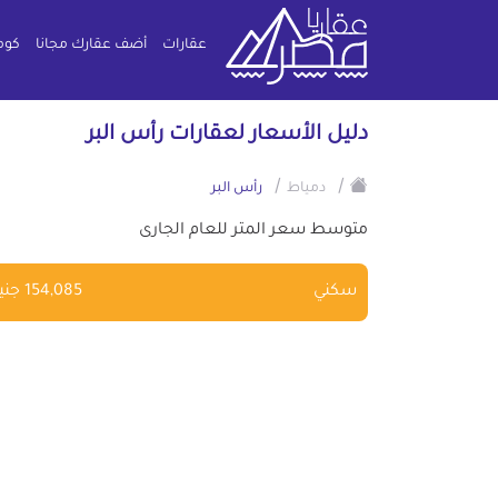
عقارات
أضف عقارك مجانا
كوم
دليل الأسعار لعقارات رأس البر
/
/
دمياط
رأس البر
متوسط سعر المتر للعام الجارى
سكني
154,085 جنية