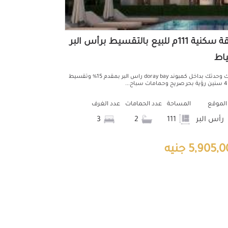
شقة سكنية 111م للبيع بالتقسيط برأس البر
اط
امتلك وحدتك بداخل كمبوند doray bay راس البر بمقدم 15% وتقسيط
.
الموقع
المساحة
عدد الحمامات
عدد الغرف
رأس البر
111
2
3
5,905, جنيه