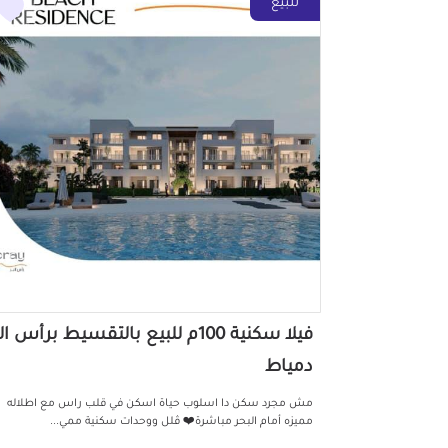
للبيع
فيلا سكنية 100م للبيع بالتقسيط برأس ال
دمياط
مش مجرد سكن دا اسلوب حياة اسكن في قلب راس مع اطلاله
مميزه أمام البحر مباشرة❤️ ڤلل ووحدات سكنية ممي...