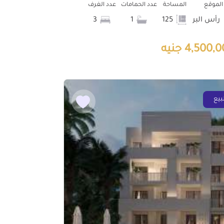
الموقع
المساحة
عدد الحمامات
عدد الغرف
رأس البر
125
1
3
4,500, جنيه
بيع