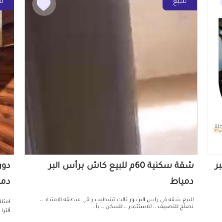
للبيع
لل
بر
شقة سكنية 60م للبيع كاش برأس البر
دمياط
دمي
للبيع شقه في راس البر دور تالت تشطيب راقي منطقه الامتداد ،،
امتلك
تصلح للتصييف ،، للاستثمار ،، للسكن ،، بأ...
ألترا