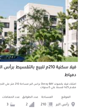
فيلا سكنية 210م للبيع بالتقسيط برأس ال
دمياط
امتلك فيلا بكمبوند Doray BAY براس البر مساحة 210 متر
مقدم 25% قسط علي 5سنوات
الموقع
المساحة
عدد الطوابق
عدد الحمامات
رأس البر
210
2
3