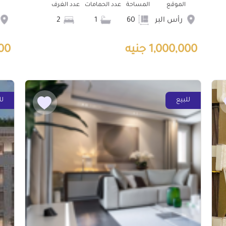
الموقع
المساحة
عدد الحمامات
عدد الغرف
رأس البر
60
1
2
1,000,000 جنيه
000
للبيع
لل