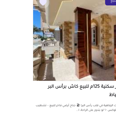
بيع
دور سكنية 125م للبيع كاش برأس البر
اط
 الرفاهية في قلب رأس البر! 🏖️ جناح أرضي فاخر للبيع – تشطيب
 لوكس ✨ لو بتدور على الراحة، ا...