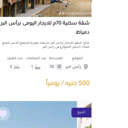
شقة سكنية 70م للايجار اليومى برأس البر
دمياط
متاح شقق للايجار براس البر باسعار مغريه للجميع الاسر تتمتع
معانا باجمل الشوارع في راس البر
الموقع
المساحة
عدد الحمامات
عدد الغرف
رأس البر
70
1
3
500 جنيه / يومياً
للبيع