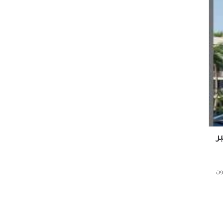
بر
 علي اللجون