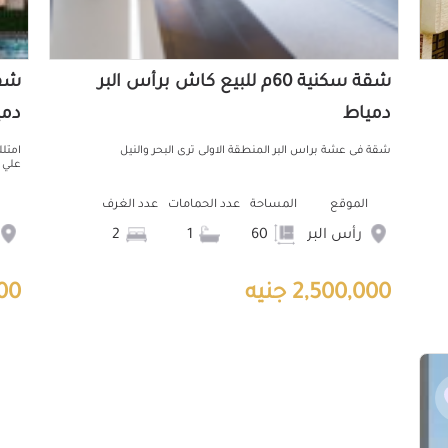
شقة سكنية 60م للبيع كاش برأس البر
دمياط
دمي
شقة فى عشة براس البر المنطقة الاولى ترى البحر والنيل
علي 4 سنين رؤية بحر صريح وحمامات سباح..
الموقع
المساحة
عدد الحمامات
عدد الغرف
رأس البر
60
1
2
2,500,000 جنيه
000