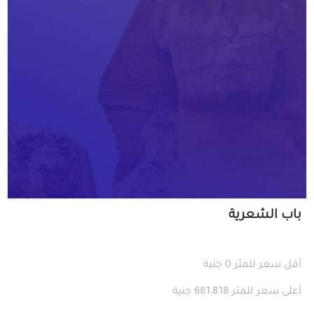
باب الشعرية
أقل سعر للمتر 0 جنية
أعلى سعر للمتر 681,818 جنية