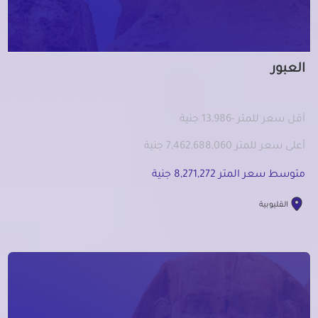
العبور
أقل سعر للمتر -13,986 جنية
أعلى سعر للمتر 7,462,688,060 جنية
متوسط سعر المتر 8,271,272 جنية
القليوبية