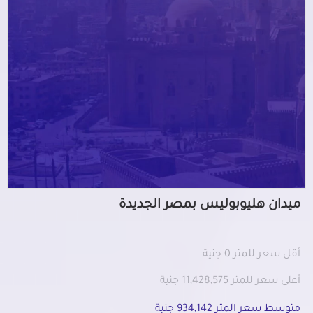
ميدان هليوبوليس بمصر الجديدة
أقل سعر للمتر 0 جنية
أعلى سعر للمتر 11,428,575 جنية
متوسط سعر المتر 934,142 جنية