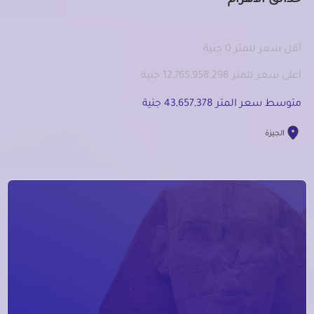
حدائق الاهرام
أقل سعر للمتر 0 جنية
أعلى سعر للمتر 12,765,958,298 جنية
متوسط سعر المتر 43,657,378 جنية
الجيزة