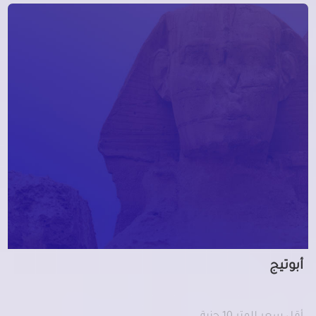
أبوتيج