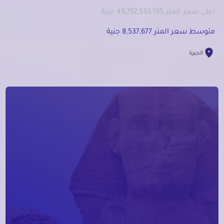
أعلى سعر للمتر 49,792,533,195 جنية
متوسط سعر المتر 8,537,677 جنية
الجيزة