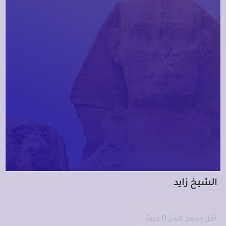
الشيخ زايد
أقل سعر للمتر 0 جنية