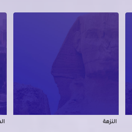
النزهة
ال