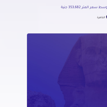
ط سعر المتر 353,682 جنية
القاهرة