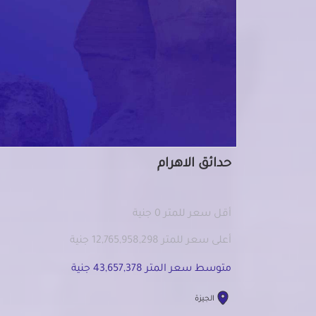
حدائق الاهرام
أقل سعر للمتر 0 جنية
أعلى سعر للمتر 12,765,958,298 جنية
متوسط سعر المتر 43,657,378 جنية
الجيزة