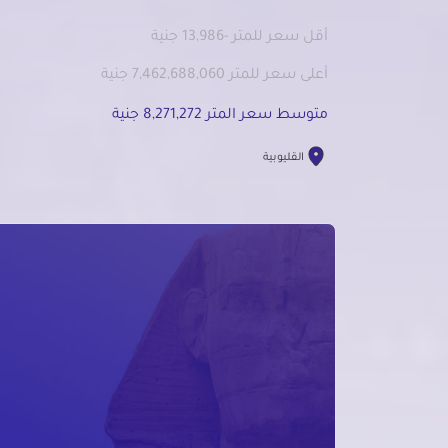
أقل سعر للمتر -13,986 جنية
أعلى سعر للمتر 7,462,688,060 جنية
متوسط سعر المتر 8,271,272 جنية
القليوبية