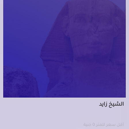
الشيخ زايد
أقل سعر للمتر 0 جنية