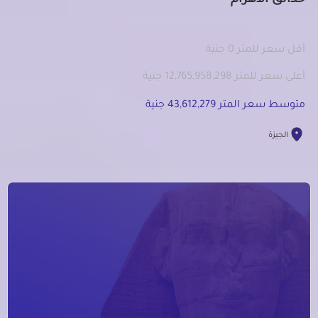
حدائق الاهرام
أقل سعر للمتر 0 جنية
أعلى سعر للمتر 12,765,958,298 جنية
متوسط سعر المتر 43,612,279 جنية
الجيزة