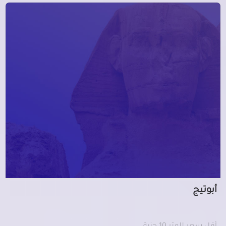
أبوتيج