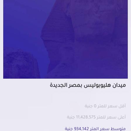
ميدان هليوبوليس بمصر الجديدة
أقل سعر للمتر 0 جنية
أعلى سعر للمتر 11,428,575 جنية
متوسط سعر المتر 934,142 جنية