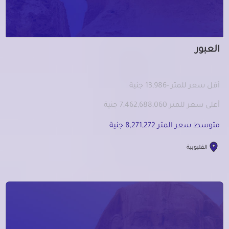
العبور
أقل سعر للمتر -13,986 جنية
أعلى سعر للمتر 7,462,688,060 جنية
متوسط سعر المتر 8,271,272 جنية
القليوبية