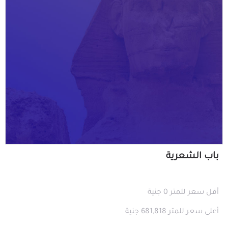
باب الشعرية
أقل سعر للمتر 0 جنية
أعلى سعر للمتر 681,818 جنية