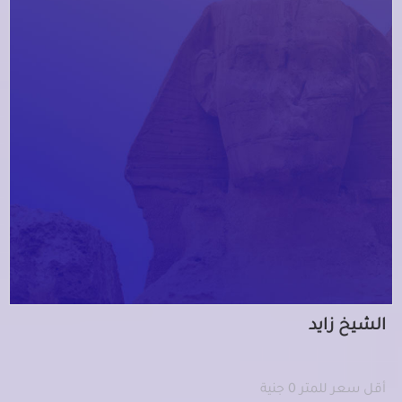
الشيخ زايد
أقل سعر للمتر 0 جنية