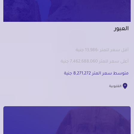
العبور
أقل سعر للمتر -13,986 جنية
أعلى سعر للمتر 7,462,688,060 جنية
متوسط سعر المتر 8,271,272 جنية
القليوبية