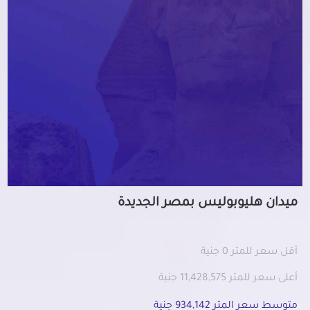
ميدان هليوبوليس بمصر الجديدة
أقل سعر للمتر 0 جنية
أعلى سعر للمتر 11,428,575 جنية
متوسط سعر المتر 934,142 جنية