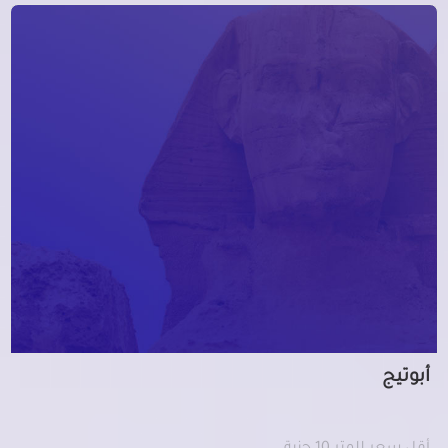
أبوتيج