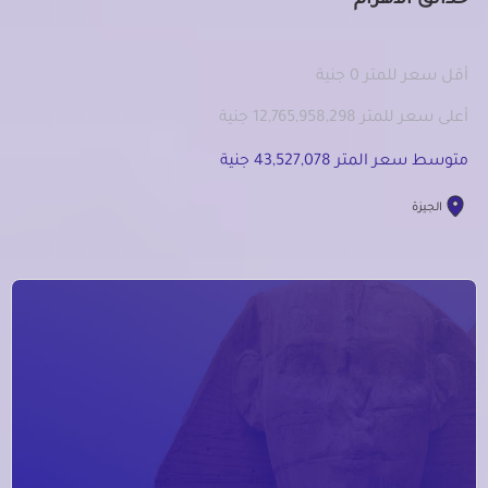
حدائق الاهرام
أقل سعر للمتر 0 جنية
أعلى سعر للمتر 12,765,958,298 جنية
متوسط سعر المتر 43,527,078 جنية
الجيزة