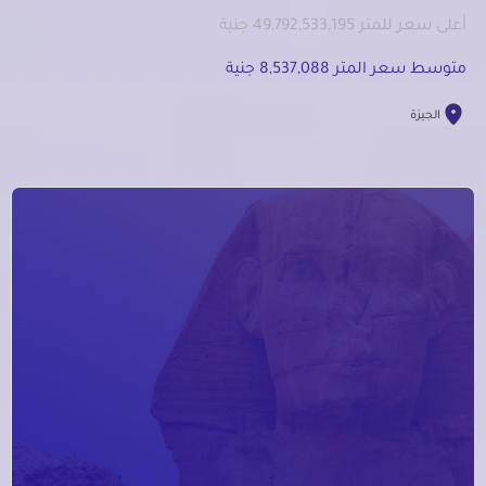
أعلى سعر للمتر 49,792,533,195 جنية
متوسط سعر المتر 8,537,088 جنية
الجيزة