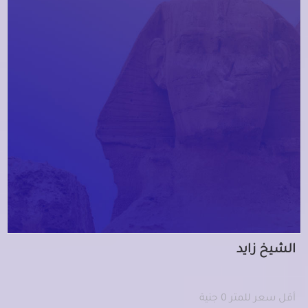
الشيخ زايد
أقل سعر للمتر 0 جنية