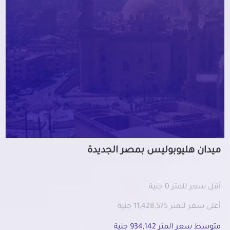
ميدان هليوبوليس بمصر الجديدة
أقل سعر للمتر 0 جنية
أعلى سعر للمتر 11,428,575 جنية
متوسط سعر المتر 934,142 جنية