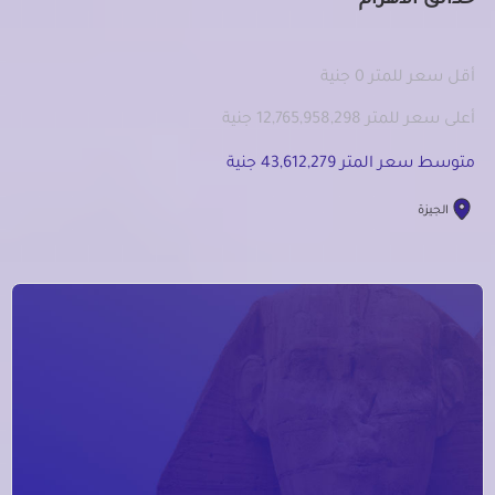
حدائق الاهرام
أقل سعر للمتر 0 جنية
أعلى سعر للمتر 12,765,958,298 جنية
متوسط سعر المتر 43,612,279 جنية
الجيزة