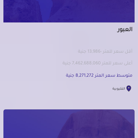
العبور
أقل سعر للمتر -13,986 جنية
أعلى سعر للمتر 7,462,688,060 جنية
متوسط سعر المتر 8,271,272 جنية
القليوبية