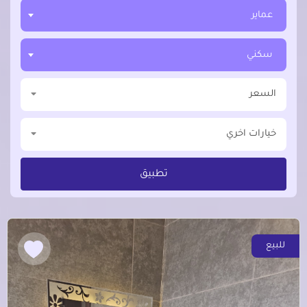
عماير
سكني
السعر
خيارات اخري
تطبيق
للبيع