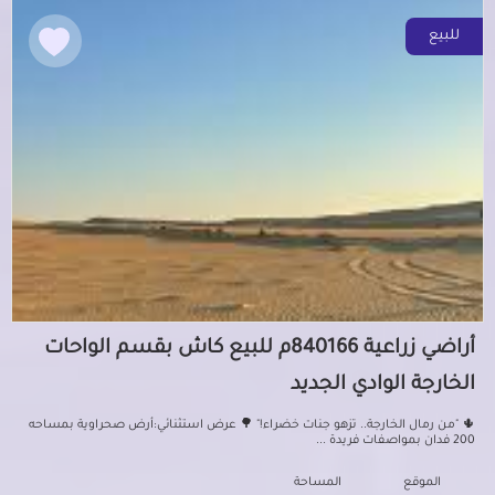
للبيع
أراضي زراعية 840166م للبيع كاش بقسم الواحات
الخارجة الوادي الجديد
🌵 "من رمال الخارجة.. تزهو جنات خضراء!" 🌳 عرض استثنائي:أرض صحراوية بمساحه
200 فدان بمواصفات فريدة ...
الموقع
المساحة