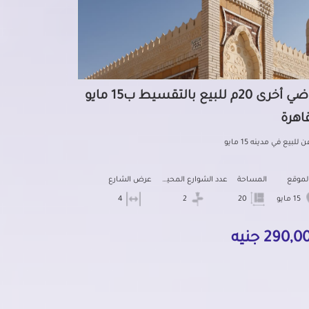
أراضي أخرى 20م للبيع بالتقسيط ب15 مايو
قاهرة
للبيع في مدينه 15 مايو
لموقع
المساحة
عدد الشوارع المحيطه
عرض الشارع
15 مايو
20
2
4
290, جنيه