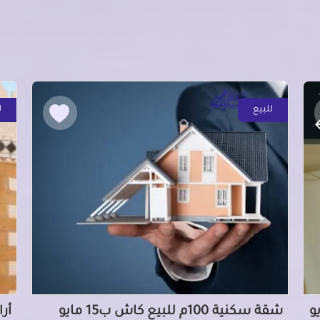
للبيع
ل
لشهرى ب15 مايو
شقة سكنية 100م للبيع كاش ب15 مايو