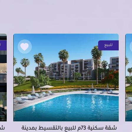
للبيع
ل
شقة سكنية 73م للبيع بالتقسيط بمدينة