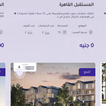
المستقبل القاهرة
ال
شقه
 ) 🔥
امتلك شقتــــك بــدون مقدم وتقسيط علــــى 12 سنة ( لفترة محدودة ) 🔥
42000 الف على 12 سن
في كومباوند كابيتال جاردنز من (...
الموقع
المساحة
عدد الحمامات
عدد الغرف
مدينة المستقبل
73
2
2
0 جنيه
000
للبيع
ل