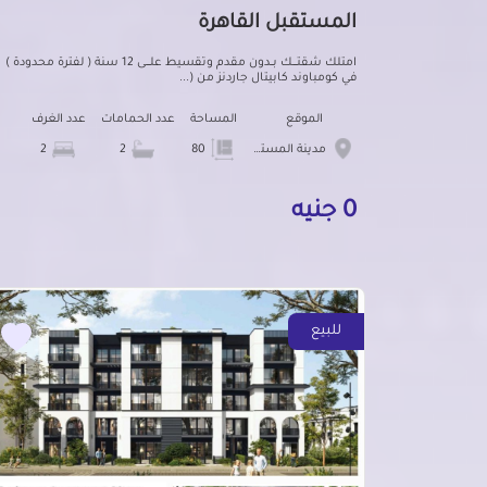
المستقبل القاهرة
امتلك شقتــــك بــدون مقدم وتقسيط علــــى 12 سنة ( لفترة محدودة
في كومباوند كابيتال جاردنز من (...
الموقع
المساحة
عدد الحمامات
عدد الغرف
مدينة المستقبل
80
2
2
0 جنيه
للبيع