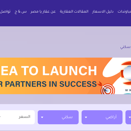
باوندات
دليل الاسعار
المقالات العقارية
عن عقار يا مصر
س & ج
تواصل 
سكني
السعر
أراضي
سكني