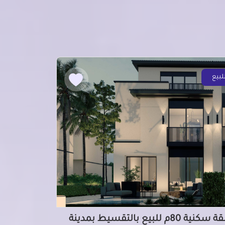
لبيع
شقة سكنية 80م للبيع بالتقسيط بمدينة