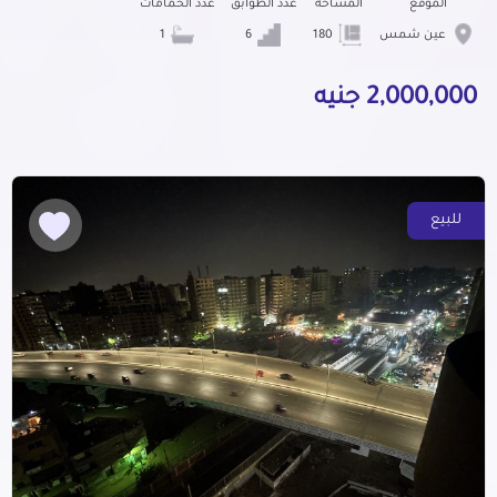
الموقع
المساحة
عدد الطوابق
عدد الحمامات
عين شمس
180
6
1
2,000,000 جنيه
للبيع