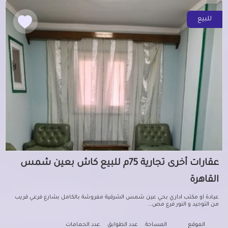
للبيع
عقارات أخرى تجارية 75م للبيع كاش بعين شمس
القاهرة
عيادة او مكتب اداري بحي عين شمس الشرقية مفروشة بالكامل بشارع فرعي قريب
من التوحيد و النور فرع مص...
الموقع
المساحة
عدد الطوابق
عدد الحمامات