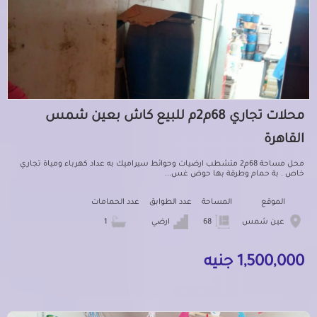
محلات تجاري 68م2م للبيع كاش بعين شمس
القاهرة
محل مساحة 68م2 متشطب ارضيات وحوائط سيراميك به عداد كهرباء ومياة تجاري
خاص . بة حمام وطرقة بها حوض غس...
الموقع
المساحة
عدد الطوابق
عدد الحمامات
عين شمس
68
ارضي
1
1,500,000 جنيه