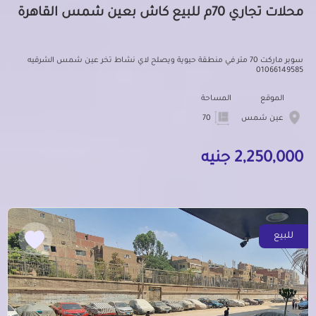
محلات تجاري 70م للبيع كاش بعين شمس القاهرة
سوبر ماركت 70 متر في منطقة حيوية ويصلح لاي نشاط تخر عين شمس الشرقيه
01066149585
الموقع
المساحة
عين شمس
70
2,250,000 جنيه
للبيع