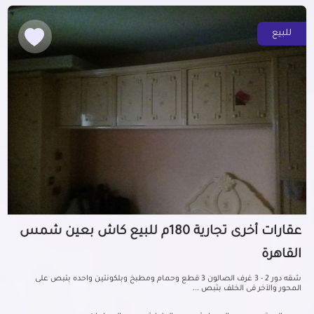
للبيع
عقارات أخرى تجارية 180م للبيع كاش بعين شمس
القاهرة
شقه دور 2 - 3 غرف الصالون 3 قطع وحمام ومطبخ وبلكونتين واحده بتبص على
المحور والآخر فى الخلف بتبص ...