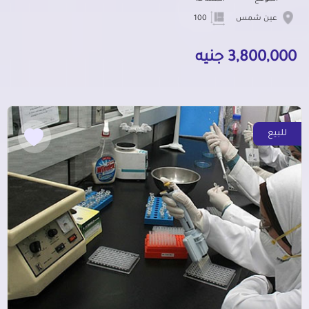
عين شمس
100
3,800,000 جنيه
للبيع