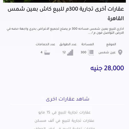
عقارات أخرى تجارية 300م للبيع كاش بعين شمس
القاهرة
اداري للبيع بعين شمس مساحه 300 م يصلح لجميع الاغراض بحري واجهة حصه في
الارض التواصل فون م / ...
الموقع
المساحة
عدد الطوابق
عدد الحمامات
عين شمس
300
12
4
28,000 جنيه
شاهد عقارات اخرى
عقارات تجارية للبيع في 15 مايو
عقارات تجارية للبيع في ألف مسكن