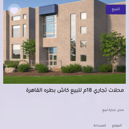
للبيع
محلات تجاري 18م للبيع كاش بطره القاهرة
محل تجارة لبيع
الموقع
المساحة