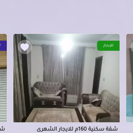
للإيجار
ل
شقة سكنية 160م للايجار الشهرى