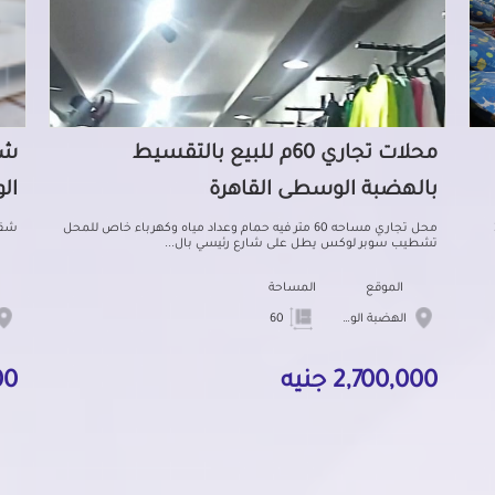
محلات تجاري 60م للبيع بالتقسيط
بالهضبة الوسطى القاهرة
ال
ي الشارع 3
محل تجاري مساحه 60 متر فيه حمام وعداد مياه وكهرباء خاص للمحل
شقة
تشطيب سوبر لوكس يطل على شارع رئيسي بال...
الموقع
المساحة
الهضبة الوسطى
60
2,700,000 جنيه
000