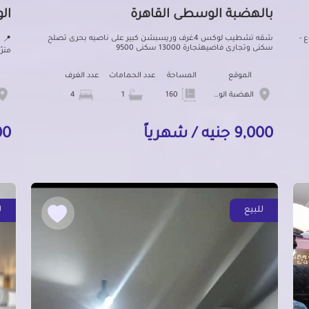
بالهضبة الوسطى القاهرة
ال
 -
شقه تشطيب لوكس 4غرف وريسبشن كبير على ناصيه بحرى تصلح
سكنى وتجارى فاضيهتجارة 13000 سكنى 9500
مترً
الموقع
المساحة
عدد الحمامات
عدد الغرف
الهضبة الوسطى
160
1
4
9,000 جنيه / شهرياً
000
للبيع
ل