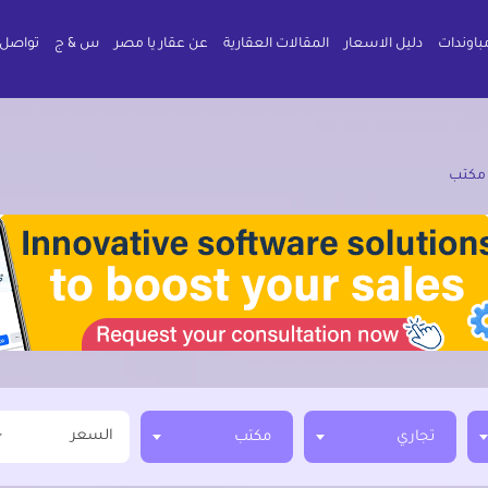
باوندات
دليل الاسعار
المقالات العقارية
عن عقار يا مصر
س & ج
تواصل 
مكتب
السعر
تجاري
مكتب