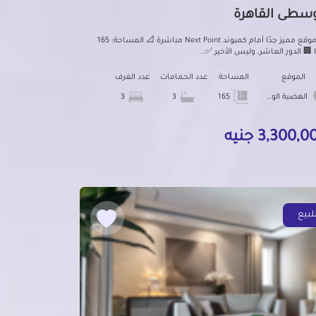
وسطى القاهرة
📍 موقع مميز جدًا أمام كمبوند Next Point مباشرة 📐 المساحة: 165
ا 🏢 الدور العاشر، وليس الأخير ✅...
الموقع
المساحة
عدد الحمامات
عدد الغرف
الهضبة الوسطى
165
3
3
3,300, جنيه
لبيع