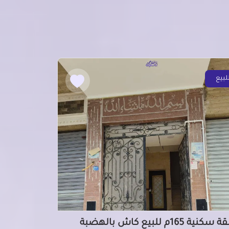
لبيع
شقة سكنية 165م للبيع كاش بالهضبة