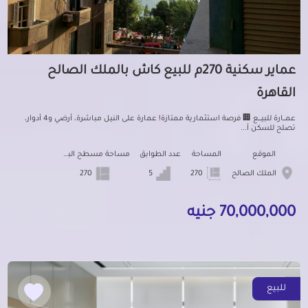
عماير سكنية 270م للبيع كاش بالملك الصالح
القاهرة
عمـــارة للبيــــع 🏢 فرصة استثمارية ممتازة! عمارة على النيل مباشرة، أرضي و4 أدوار،
تصلح للسكن أ...
الموقع
المساحة
عدد الطوابق
مساحة مسطح البناء
الملك الصالح
270
5
270
70,000,000 جنيه
للبيع