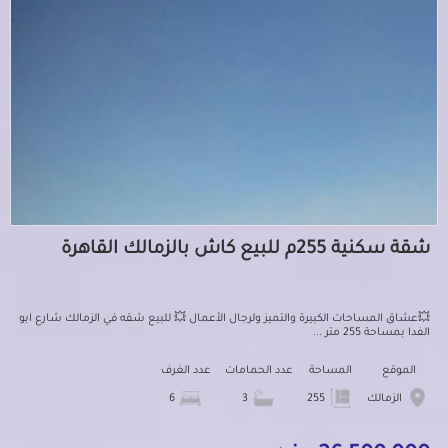
شقة سكنية 255م للبيع كاش بالزمالك القاهرة
💥عشاق المساحات الكبيرة والتميز ولرجال الأعمال 💥 للبيع شقه في الزمالك شارع ابو
الفدا بمساحة 255 متر ...
الموقع
المساحة
عدد الحمامات
عدد الغرف
الزمالك
255
3
6