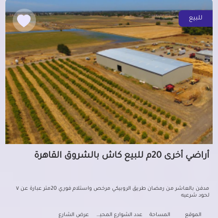
للبيع
أراضي أخرى 20م للبيع كاش بالشروق القاهرة
مدفن بالعاشر من رمضان طريق الروبيكي مرخص واستلام فوري 20متر عبارة عن ٧
لحود شرعيه
الموقع
المساحة
عدد الشوارع المحيطه
عرض الشارع