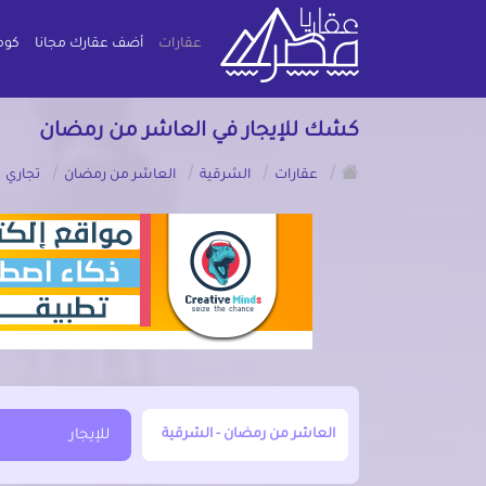
عقارات
أضف عقارك مجانا
كوم
كشك للإيجار في العاشر من رمضان
/
/
/
/
/
عقارات
الشرقية
العاشر من رمضان
تجاري
أبحث عن مدينة, محافظة, حي
للإيجار