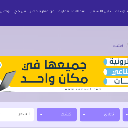
باوندات
دليل الاسعار
المقالات العقارية
عن عقار يا مصر
س & ج
تواصل 
كشك
السعر
تجاري
كشك