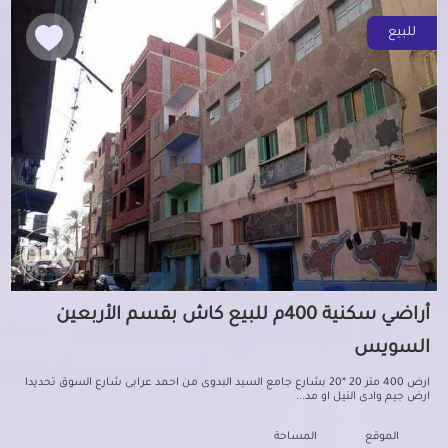
للبيع
أراضي سكنية 400م للبيع كاش بقسم الأربعين
السويس
ارض 400 متر 20 *20 بشارع جامع السيد البدوى من احمد عرابى شارع السوق تحديدا
ارض جيم وادى النيل او مد...
الموقع
المساحة