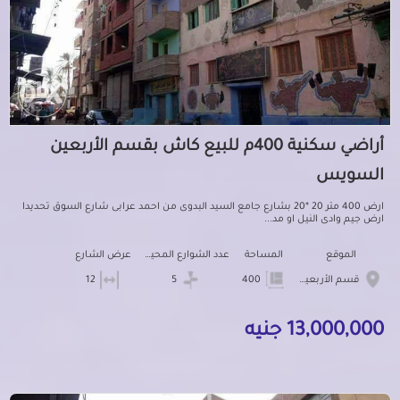
أراضي سكنية 400م للبيع كاش بقسم الأربعين
السويس
ارض 400 متر 20 *20 بشارع جامع السيد البدوى من احمد عرابى شارع السوق تحديدا
ارض جيم وادى النيل او مد...
الموقع
المساحة
عدد الشوارع المحيطه
عرض الشارع
قسم الأربعين
400
5
12
13,000,000 جنيه