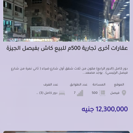
عقارات أخرى تجارية 500م للبيع كاش بفيصل الجيزة
دور كامل (الدور الرابع) مكون من ثلاث شقق أول شارع ضياء ( ثاني نمرة من شارع
فيصل الرئيسي) . يوجد مصعد...
الموقع
المساحة
عدد الطوابق
عدد الغرف
فيصل
500
7
دور كامل (3) شقق
12,300,000 جنيه