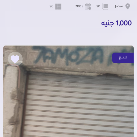
فيصل
90
2005
90
1,000 جنيه
للبيع