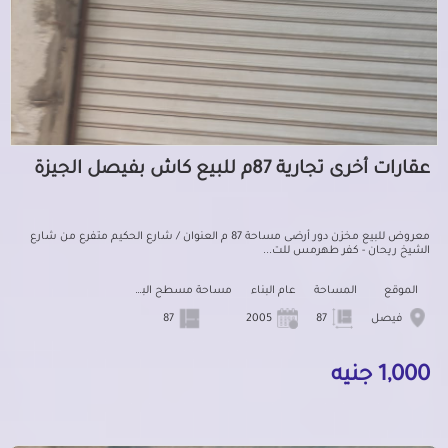
عقارات أخرى تجارية 87م للبيع كاش بفيصل الجيزة
معروض للبيع مخزن دور أرضى مساحة 87 م العنوان / شارع الحكيم متفرع من شارع
الشيخ ريحان - كفر طهرمس للت...
الموقع
المساحة
عام البناء
مساحة مسطح البناء
فيصل
87
2005
87
1,000 جنيه