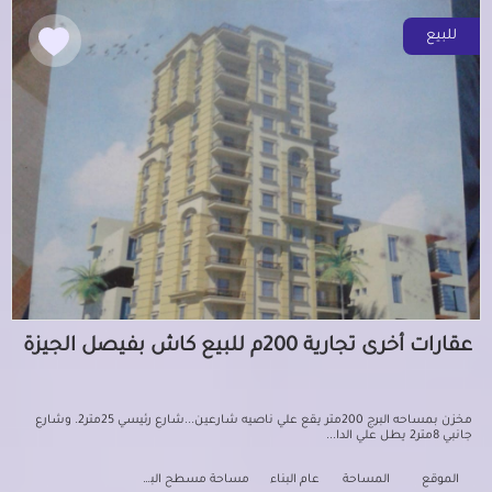
للبيع
عقارات أخرى تجارية 200م للبيع كاش بفيصل الجيزة
مخزن بمساحه البرج 200متر يقع علي ناصيه شارعين...شارع رئيسي 25متر2. وشارع
جانبي 8متر2 يطل علي الدا...
الموقع
المساحة
عام البناء
مساحة مسطح البناء