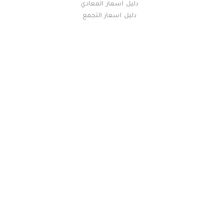
دليل اسعار المعادي
دليل اسعار التجمع
خريطة الموقع
(current)
عقارات
أضف عقارك مجانا
كومباوندات
دليل الاسعار
المقالات العقارية
عن عقار يا مصر
س & ج
تواصل معنا