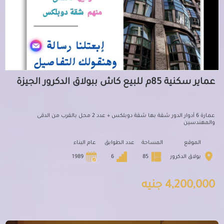
عماير سكنية 85م للبيع كاش ببولاق الدكرور الجيزة
عمارة 6 أدوار الدور شقة بها شقة دوبلكس + عدد 2 محل بالقرب من الدقى
والمهندسين
الموقع
المساحة
عدد الطوابق
عام البناء
بولاق الدكرور
85
6
1989
4,200,000 جنيه