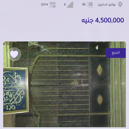
بولاق الدكرور
96
6
2014
4,500,000 جنيه
للبيع