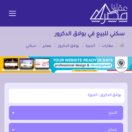
سكني للبيع في بولاق الدكرور
/
/
/
/
/
عقارات
الجيزة
بولاق الدكرور
عماير
سكني
أبحث عن مدينة, محافظة, حي
للبيع
عماير