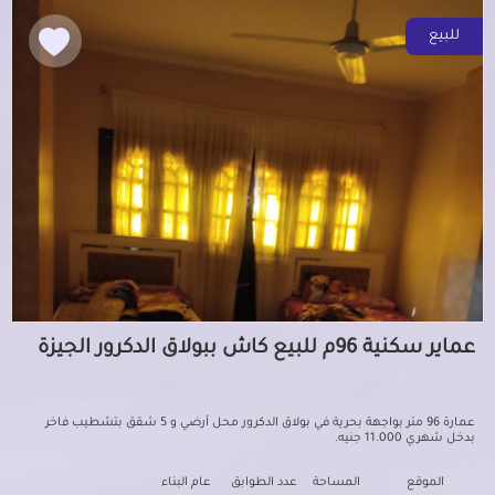
للبيع
عماير سكنية 96م للبيع كاش ببولاق الدكرور الجيزة
عمارة 96 متر بواجهة بحرية في بولاق الدكرور محل أرضي و 5 شقق بتشطيب فاخر
بدخل شهري 11.000 جنيه.
الموقع
المساحة
عدد الطوابق
عام البناء