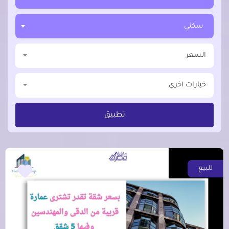
سكني
السعر
خيارات اخري
تطبيق
للبيع