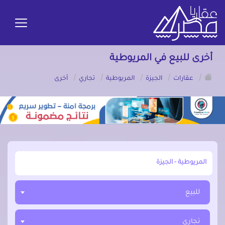
أخرى للبيع في المريوطية
/
/
/
/
/
عقارات
الجيزة
المريوطية
تجاري
أخرى
أبحث عن مدينة, محافظة, حي
للبيع
تجاري