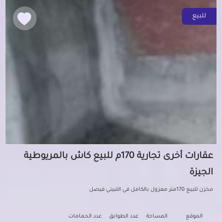
للبيع
عقارات أخرى تجارية 170م للبيع كاش بالمريوطية
الجيزة
مخزن للبيع 170متر معزول بالكامل في اللبيني فيصل
الموقع
المساحة
عدد الطوابق
عدد الحمامات