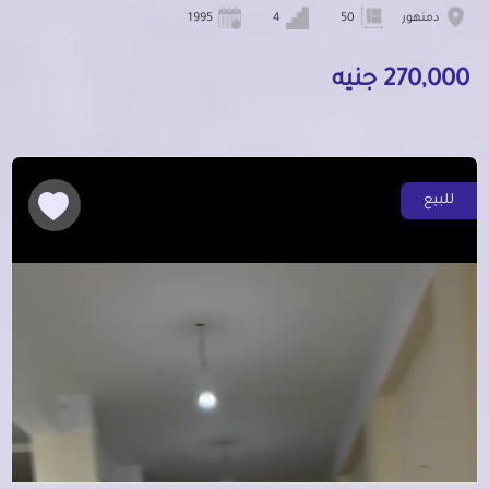
دمنهور
50
4
1995
270,000 جنيه
للبيع