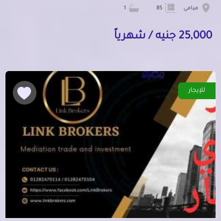
ميامي
85
1
25,000 جنيه / شهرياً
للإيجار