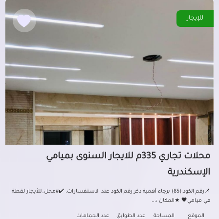
للإيجار
محلات تجاري 335م للايجار السنوى بميامي
الإسكندرية
📌رقم الكود:(85) برجاء أهمية ذكر رقم الكود عند الاستفسارات. ✔️#محل_للأيجار لقطة
في ميامي🖤 ★المكان :...
الموقع
المساحة
عدد الطوابق
عدد الحمامات