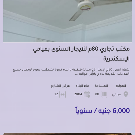
مكتب تجاري 80م للايجار السنوى بميامي
الإسكندرية
شقة ارضى 80م الإيجار 2غ+صالة قطعة واحده كبيرة تشطيب سوبر لوكس جميع
العدادات القديمة ك+م بأرقى مواقع ...
الموقع
المساحة
عام البناء
عرض الشارع
ميامي
80
2004
12
6,000 جنيه / سنوياً