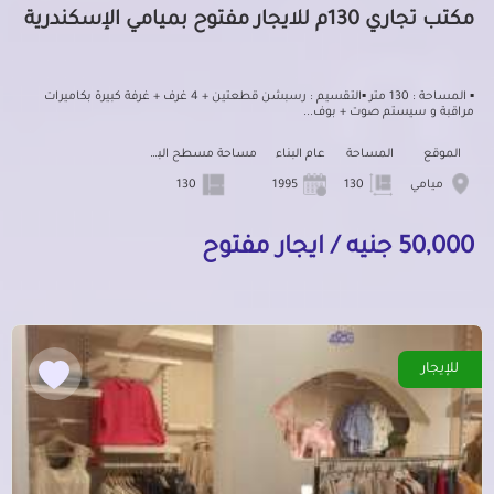
مكتب تجاري 130م للايجار مفتوح بميامي الإسكندرية
▪️ المساحة : 130 متر ▪️التقسيم : رسبشن قطعتين + 4 غرف + غرفة كبيرة بكاميرات
مراقبة و سيستم صوت + بوف...
الموقع
المساحة
عام البناء
مساحة مسطح البناء
ميامي
130
1995
130
50,000 جنيه / ايجار مفتوح
للإيجار