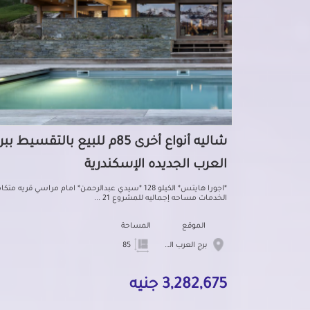
شاليه أنواع أخرى 85م للبيع بالتقسيط بب
العرب الجديده الإسكندرية
*اجورا هايتس* الكيلو 128 *سيدي عبدالرحمن* امام مراسي قريه متك
الخدمات مساحه إجماليه للمشروع 21 ...
الموقع
المساحة
برج العرب الجديده
85
3,282,675 جنيه