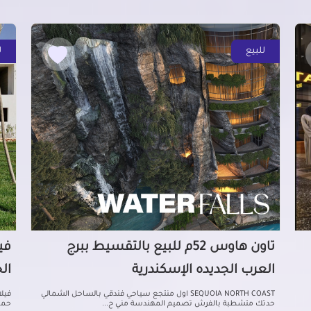
للبيع
ل
تاون هاوس 52م للبيع بالتقسيط ببرج
العرب الجديده الإسكندرية
ال
SEQUOIA NORTH COAST اول منتجع سياحي فندقي بالساحل الشمالي
حدتك متشطبة بالفرش تصميم المهندسة مني ح...
حمام ل