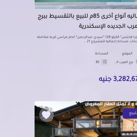
شاليه أنواع أخرى 85م للبيع بالتقسيط ببرج
عرب الجديده الإسكندرية
*اجورا هايتس* الكيلو 128 *سيدي عبدالرحمن* امام مراسي قريه متكامله
مات مساحه إجماليه للمشروع 21 ...
الموقع
المساحة
برج العرب الجديده
85
3,282, جنيه
لبيع