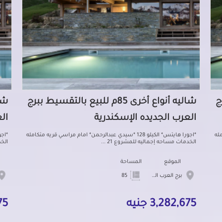
رج
شاليه أنواع أخرى 85م للبيع بالتقسيط ببرج
العرب الجديده الإسكندرية
ال
امله
*اجورا هايتس* الكيلو 128 *سيدي عبدالرحمن* امام مراسي قريه متكامله
الخدمات مساحه إجماليه للمشروع 21 ...
الخد
الموقع
المساحة
برج العرب الجديده
85
3,282,675 جنيه
675