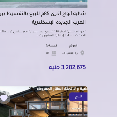
شاليه أنواع أخرى 85م للبيع بالتقسيط بب
العرب الجديده الإسكندرية
*اجورا هايتس* الكيلو 128 *سيدي عبدالرحمن* امام مراسي قريه متك
الخدمات مساحه إجماليه للمشروع 21 ...
الموقع
المساحة
برج العرب الجديده
85
3,282,675 جنيه
للبيع