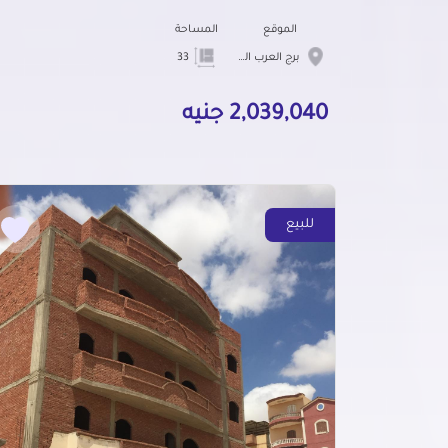
الموقع
المساحة
برج العرب الجديده
33
2,039,040 جنيه
للبيع