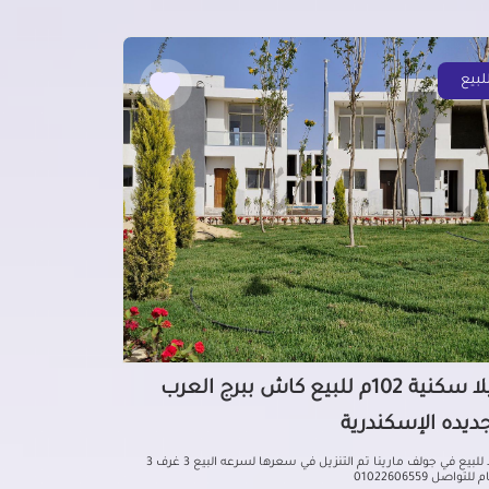
لبيع
فيلا سكنية 102م للبيع كاش ببرج العرب
جديده الإسكندرية
فيلا للبيع في جولف مارينا تم التنزيل في سعرها لسرعه البيع 3 غرف 3
لتواصل 01022606559