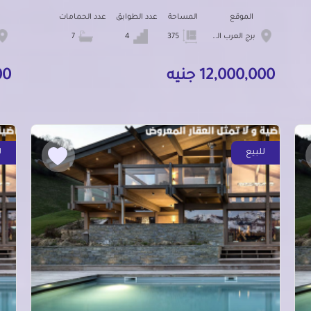
الموقع
المساحة
عدد الطوابق
عدد الحمامات
برج العرب الجديده
375
4
7
12,000,000 جنيه
000
للبيع
ل