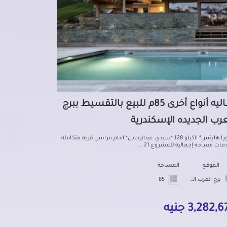
شاليه أنواع أخرى 85م للبيع بالتقسيط ببرج
عرب الجديده الإسكندرية
*اجورا هايتس* الكيلو 128 *سيدي عبدالرحمن* امام مراسي قريه متكامله
مات مساحه إجماليه للمشروع 21 ...
الموقع
المساحة
برج العرب الجديده
85
3,282, جنيه