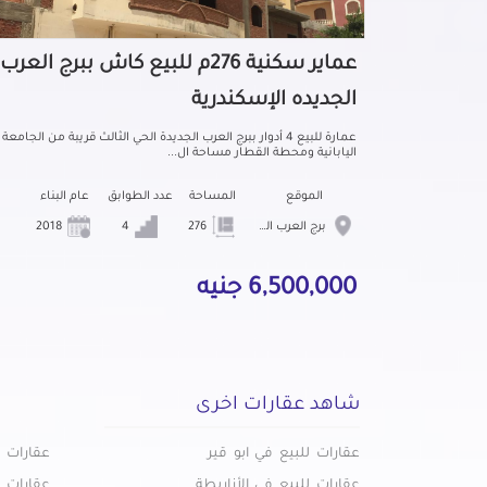
عماير سكنية 276م للبيع كاش ببرج العرب
الجديده الإسكندرية
عمارة للبيع 4 أدوار ببرج العرب الجديدة الحي الثالث قريبة من الجامعة
اليابانية ومحطة القطار مساحة ال...
الموقع
المساحة
عدد الطوابق
عام البناء
برج العرب الجديده
276
4
2018
6,500,000 جنيه
شاهد عقارات اخرى
عقارات للبيع في ابو قير
عقارات ل
عقارات للبيع في الأزاريطة
عقارات ل