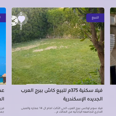
للبيع
ل
فيلا سكنية 375م للبيع كاش ببرج العرب
الجديده الإسكندرية
ال
فيلا سوبر لوكس ببرج العرب الحي الثالث امام ال 14 عماره والمبنى
فرر
الاداري للجامعه اليابانيه من المالك م...
جمي