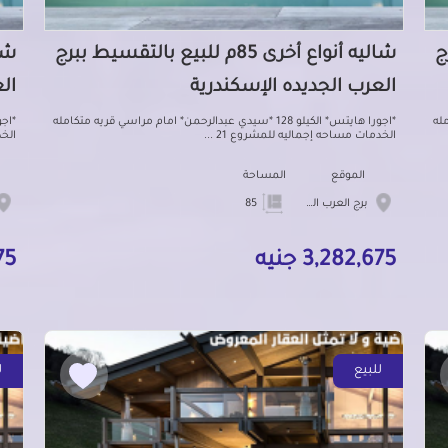
رج
شاليه أنواع أخرى 85م للبيع بالتقسيط ببرج
العرب الجديده الإسكندرية
ال
امله
*اجورا هايتس* الكيلو 128 *سيدي عبدالرحمن* امام مراسي قريه متكامله
الخدمات مساحه إجماليه للمشروع 21 ...
الخد
الموقع
المساحة
برج العرب الجديده
85
3,282,675 جنيه
675
للبيع
ل