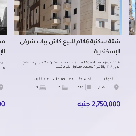
شقة سكنية 146م للبيع كاش بباب شرقى
الإسكندرية
ال
شقة مميزة، مساحة 146 متر، 3 غرف + ريسبشن + 2 حمام + مطبخ،
الدور الـ 11 والأخير (السطح معزول كليا)، ف...
متشط
الموقع
المساحة
عدد الحمامات
عدد الغرف
باب شرقى
146
2
3
2,750,000 جنيه
000