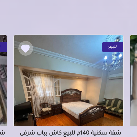
للبيع
ل
شقة سكنية 140م للبيع كاش بباب شرقى