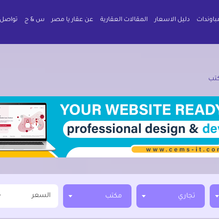
باوندات
دليل الاسعار
المقالات العقارية
عن عقار يا مصر
س & ج
تواصل 
تب
السعر
تجاري
مكتب