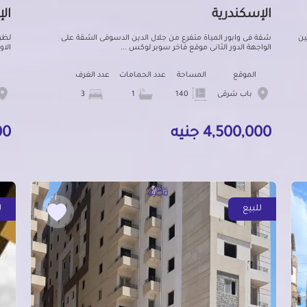
الإسكندرية
ال
عتين
شقة فى وابور المياة متفرع من جلال الدين الدسوقى الشقة على
الواجهة الدور الثانى موقع فاخر سوبر لوكس ...
الاو
الموقع
المساحة
عدد الحمامات
عدد الغرف
باب شرقى
140
1
3
4,500,000 جنيه
000
للبيع
ل