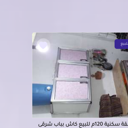
لبيع
شقة سكنية 120م للبيع كاش بباب شرقى