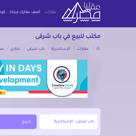
عقارات
أضف عقارك مجانا
كوم
مكتب للبيع في باب شرقى
/
/
/
/
/
عقارات
الإسكندرية
باب شرقى
تجاري
مك
أبحث عن مدينة, محافظة, حي
للبيع