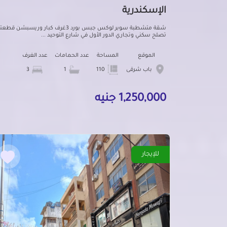
الإسكندرية
شقة متشطبة سوبر لوكس جبس بورد 3غرف كبار وريسبشن قط
تصلح سكني وتجاري الدور الأول في شارع التوحيد ...
الموقع
المساحة
عدد الحمامات
عدد الغرف
باب شرقى
110
1
3
1,250,000 جنيه
للإيجار