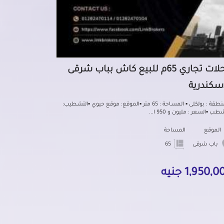
محلات تجاري 65م للبيع كاش بباب شرقى
إسكندرية
▪المنطقة : بولكلى ‏‎▪ المساحة : 65 متر ▪️الموقع: موقع حيوي ‏‎▪التشطيب:
ب ▪️السعر : مليون و 950 ا...
الموقع
المساحة
باب شرقى
65
1,950, جنيه