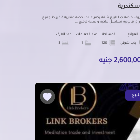
إسكندرية
لظروف خاصه جدا للبيع شقه بكفر عبده بحصه عقاريه 2 قيراط جميع
راق قانونيه تسلسل ملكيه و صحة توقيع ...
الموقع
المساحة
عدد الحمامات
عدد الغرف
باب شرقى
120
1
3
2,600, جنيه
لبيع