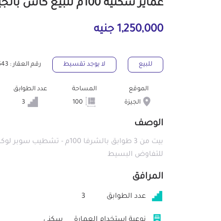
عماير سكنية 100م للبيع كاش بالجيزة الجيزة
1,250,000 جنيه
للبيع
لا يوجد تقسيط
رقم العقار : 51543
الموقع
المساحة
عدد الطوابق
الجيزة
100
3
الوصف
بيت من 3 طوابق بالشرفا 100م
للتفاوض البسيط
المرافق
عدد الطوابق
3
نوعية استخدام العمارة
سكني