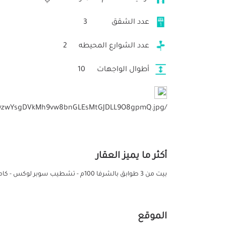
عدد الشقق
3
عدد الشوارع المحيطه
2
أطوال الواجهات
10
/storage/files/V0LamDzwYsgDVkMh9vw8bnGLEsMtGJDLL9O8gpmQ.jpg
أكثر ما يميز العقار
بيت من 3 طوابق بالشرفا 100م - تشطيب سوبر لوكس - كامل المرافق والخدمات السعر مليون وربع قابل للتفاوض البسيط
الموقع