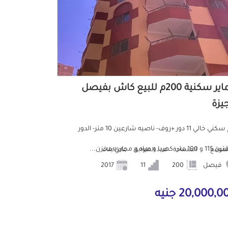
عماير سكنية 200م للبيع كاش بفيصل
جيزة
برج سكني خالي 11 دور +روف- ناصيه شارعين 10 متر- الدور
ر- كهربا و مياه و مجاري-مخزن...
لموقع
المساحة
عدد الطوابق
عام البناء
فيصل
200
11
2017
20,000, جنيه