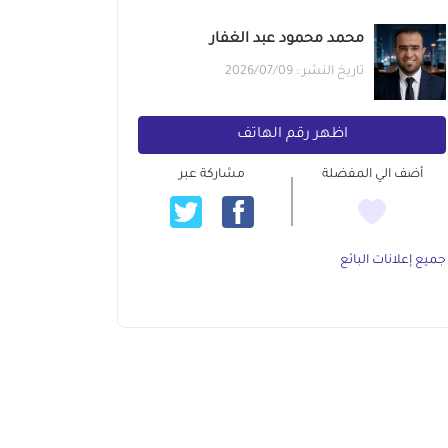
‫محمد محمود عبد الغفار‬
تاريخ النشر : 2026/07/09
اظهر رقم الهاتف
أضف الي المفضلة
مشاركة عبر
جميع إعلانات البائع