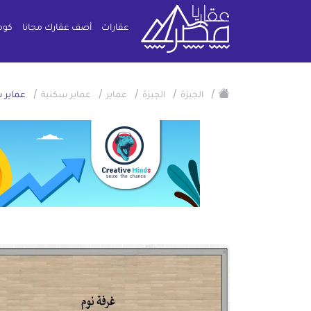
عقارات
أضف عقارك مجانا
كوم
/
/
/
/
/
الجيزة
الجيزة
عماير
عماير سكنية
عماير سكنية 100م للبي