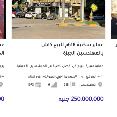
عماير سكنية 618م للبيع كاش
بالمهندسين الجيزة
ال
عمارة مميزة للبيع في أفضل ناصية في المهندسين. العمارة
ناصية شارع جزيرة العرب و شارع سوريا. ستة د...
شقتين 115 و 100 مت
الموقع
المساحة
عدد الطوابق
عام البناء
ا
المهندسين
618
6
1973
250,000,000 جنيه
000