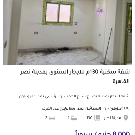
شقة سكنية 130م للايجار السنوى بمدينة نصر
القاهرة
شقة للايجار بمدينه نصر ع شارع الخمسين الرئيسي بعد. كايرو تاون
130متر( غرفتين، ريسبشن كبير ، مطبخ، ح...
الموقع
المساحة
عدد الحمامات
عدد الغرف
مدينة نصر
130
1
2