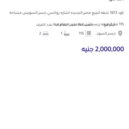
كود 1673 شقه للبيع مصر الجديده اشاره روكسي جسر السويس مساحه
115 متر 2 غرفه ريسبشن قطعتين حمام مط...
الموقع
المساحة
عدد الحمامات
عدد الغرف
جسر السويس
115
1
2
2,000,000 جنيه