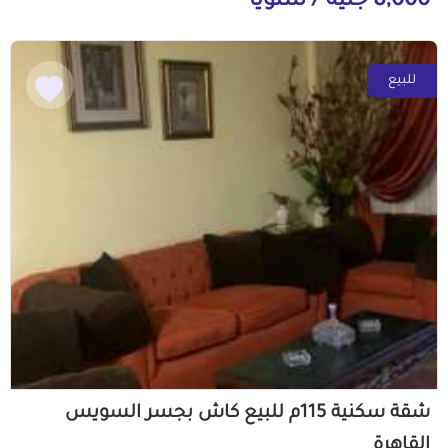
8,000 جنيه / سنوياً
للبيع
شقة سكنية 115م للبيع كاش بجسر السويس
القاهرة