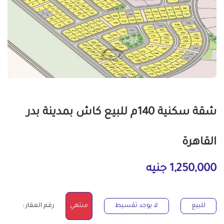
شقة سكنية 140م للبيع كاش بمدينة بدر
القاهرة
1,250,000 جنيه
للبيع
لا يوجد تقسيط
منتهي
رقم العقار :