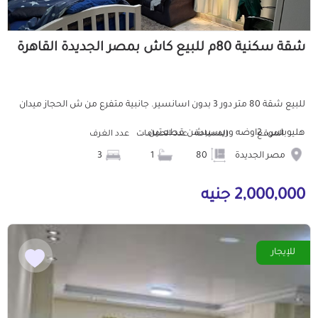
شقة سكنية 80م للبيع كاش بمصر الجديدة القاهرة
للبيع شقة 80 متر دور 3 بدون اسانسير. جانبية متفرع من ش الحجاز ميدان
هليوبلس. 2اوضه وريسيبشن قطعتين...
الموقع
المساحة
عدد الحمامات
عدد الغرف
مصر الجديدة
80
1
3
2,000,000 جنيه
للإيجار