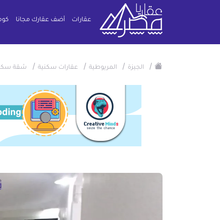
عقارات
أضف عقارك مجانا
كوم
/
/
/
/
الجيزة
المريوطية
عقارات سكنية
شقة سكن