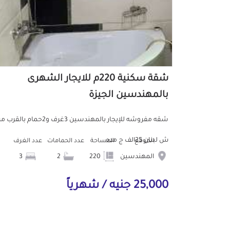
شقة سكنية 220م للايجار الشهرى
بالمهندسين الجيزة
شقه مفروشه للإيجار بالمهندسين 3غرف و2حمام بالقر
ش لبنان 25الف ج مده
الموقع
المساحة
عدد الحمامات
عدد الغرف
المهندسين
220
2
3
25,000 جنيه / شهرياً