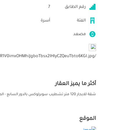
رقم الطابق
7
الفئة
أسرة
مصعد
/storage/files/INR1V0imxOHMhiJgboTbsx2IHIyCZQeuTbto6KGI.jpg
أكثر ما يميز العقار
شقة للايجار 120 متر تشطيب سوبرلوكس بالدور السابع - المريوطية بجانب فندق جراند بيراميدز
الموقع