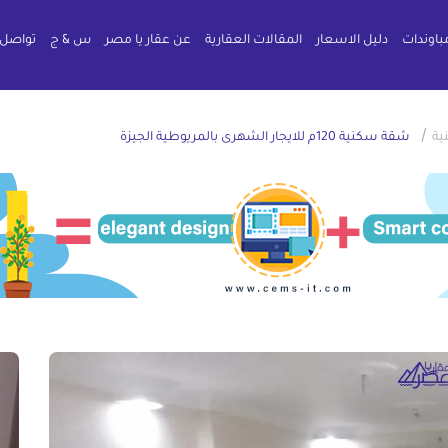
باوندات
دليل الاسعار
المقالات العقارية
عن عقار يا مصر
س & ج
تواصل 
/
ية
شقة سكنية 120م للايجار الشهرى بالمريوطية الجيزة