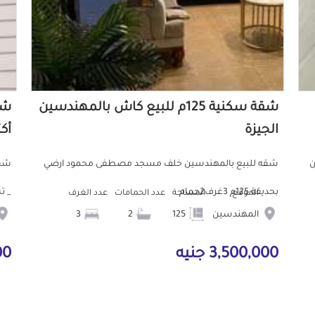
شقة سكنية 125م للبيع كاش بالمهندسين
الجيزة
أكت
ب من
شقه للبيع بالمهندسين خلف مسجد مصطفى محمود ارضي
شقه
بحديقة 125م 3غرف2حمام
_ تشط
الموقع
المساحة
عدد الحمامات
عدد الغرف
المهندسين
125
2
3
3,500,000 جنيه
000