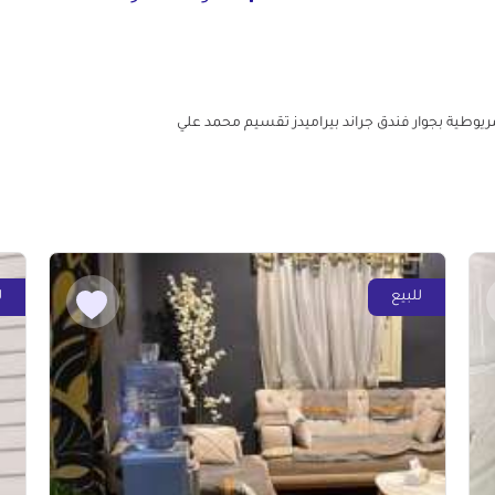
للبيع
ل