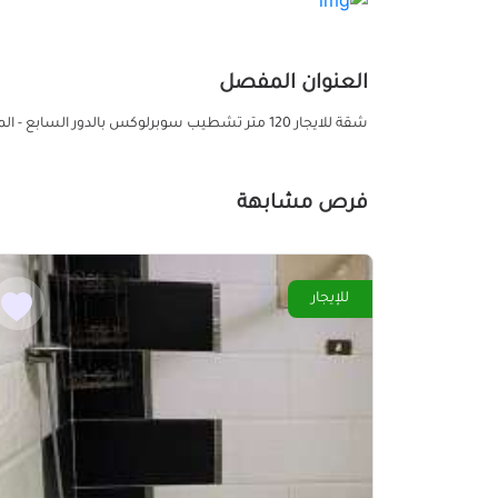
العنوان المفصل
شقة للايجار 120 متر تشطيب سوبرلوكس بالدور السابع - المريوطية بجوار فندق جراند بيراميدز تقسيم محمد علي
فرص مشابهة
للإيجار