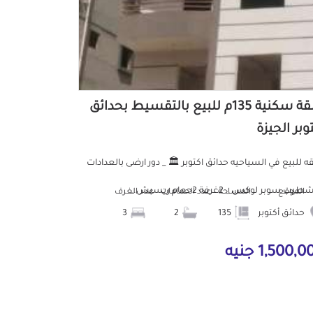
شقة سكنية 135م للبيع بالتقسيط بحدائق
وبر الجيزة
 للبيع في السياحيه حدائق اكتوبر 🏛️ _ دور ارضى بالعدادات
يب سوبر لوكس _ 2غرفة 2حمام ريسبش...
الموقع
المساحة
عدد الحمامات
عدد الغرف
حدائق أكتوبر
135
2
3
1,500, جنيه