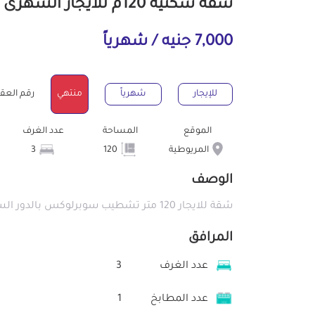
شقة سكنية 120م للايجار الشهرى بالمريوطية الجيزة
7,000 جنيه / شهرياً
للإيجار
شهرياً
منتهي
رقم العقار : 3
الموقع
المساحة
عدد الغرف
المريوطية
120
3
الوصف
شقة للايجار 120 متر تشطيب سوبرلوكس بالدور السابع - المريوطية بجانب فندق جراند بيراميدز
المرافق
عدد الغرف
3
عدد المطابخ
1