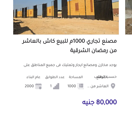
مصنع تجاري 1000م للبيع كاش بالعاشر
من رمضان الشرقية
يوجد مخازن ومصانع ايجار وتمليك فى جميع المناطق على
حسب الطلب
الموقع
المساحة
عدد الطوابق
عام البناء
العاشر من رمضان
1000
1
2000
80,000 جنيه