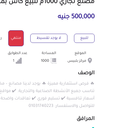
مصنع تجاري 1000م للبيع كاش بمركز بلبيس الشرقية
500,000 جنيه
للبيع
لا يوجد تقسيط
منتهي
رقم
الموقع
المساحة
عدد الطوابق
مركز بلبيس
1000
1
الوصف
🔥 فرص استثمارية مميزة 🔥 يوجد لدينا مصانع – مخ
تناسب جميع الأنشطة الصناعية والتجارية. ✔️ مواقع 
أسعار تنافسية ✔️ تسليم فوري ✔️ تعاقدات واضحة 
للتواصل والاستفسار: 01031740223
المرافق