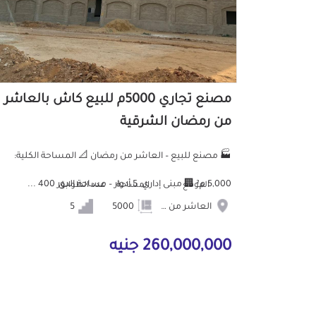
مصنع تجاري 5000م للبيع كاش بالعاشر
من رمضان الشرقية
🏭 مصنع للبيع – العاشر من رمضان 📐 المساحة الكلية:
5,000 م² 🏢 مبنى إداري: 5 أدوار – مساحة الدور 400 ...
الموقع
المساحة
عدد الطوابق
العاشر من رمضان
5000
5
260,000,000 جنيه