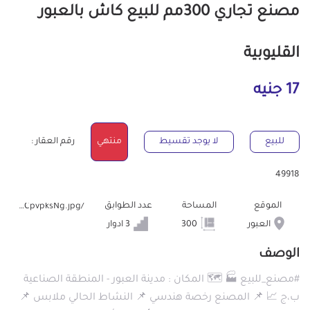
مصنع تجاري 300مم للبيع كاش بالعبور
القليوبية
17 جنيه
للبيع
لا يوجد تقسيط
منتهي
رقم العقار :
49918
الموقع
المساحة
عدد الطوابق
/storage/files/QD1inS22auzOPhY0PKZWJ8eiEEA9jwIQCpvpksNg.jpg
العبور
300
3 ادوار
الوصف
#مصنع_للبيع 🏭 🗺️ المكان : مدينة العبور - المنطقة الصناعية
ب،ج 📈 📌 المصنع رخصة هندسي 📌 النشاط الحالي ملابس 📌