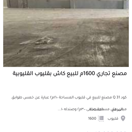
مصنع تجاري 1600م للبيع كاش بقليوب القليوبية
كود Q 31 مصنع للبيع في قليوب المساحة ١٦٠٠م٢ عبارة عن خمس طوابق
مبانى على مساحة صافى ٣٠٠م٢ وصندله ١٠...
الموقع
المساحة
قليوب
1600