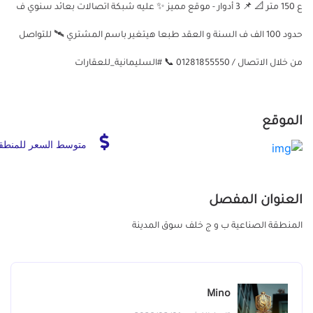
ع 150 متر 📐 📌 3 أدوار - موقع مميز ✨ عليه شبكة اتصالات بعائد سنوي ف
حدود 100 الف ف السنة و العقد طبعا هيتغير باسم المشتري 🛰️ للتواصل
من خلال الاتصال / 01281855550 📞 #السليمانية_للعقارات
الموقع
متوسط السعر للمنطق
العنوان المفصل
المنطقة الصناعية ب و ج خلف سوق المدينة
Mino