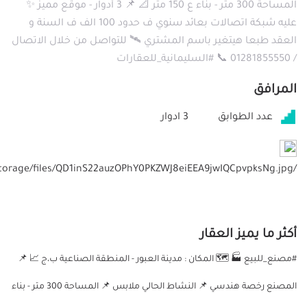
المساحة 300 متر - بناء ع 150 متر 📐 📌 3 أدوار - موقع مميز ✨
عليه شبكة اتصالات بعائد سنوي ف حدود 100 الف ف السنة و
العقد طبعا هيتغير باسم المشتري 🛰️ للتواصل من خلال الاتصال
/ 01281855550 📞 #السليمانية_للعقارات
المرافق
عدد الطوابق
3 ادوار
/storage/files/QD1inS22auzOPhY0PKZWJ8eiEEA9jwIQCpvpksNg.jpg
أكثر ما يميز العقار
#مصنع_للبيع 🏭 🗺️ المكان : مدينة العبور - المنطقة الصناعية ب،ج 📈 📌
المصنع رخصة هندسي 📌 النشاط الحالي ملابس 📌 المساحة 300 متر - بناء