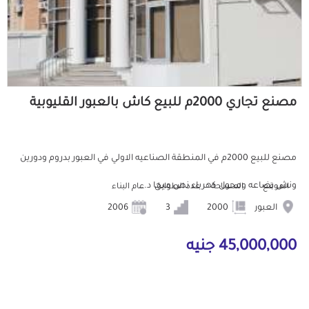
مصنع تجاري 2000م للبيع كاش بالعبور القليوبية
مصنع للبيع 2000م في المنطقة الصناعيه الاولي في العبور بدروم ودورين
ونش بضاعه ومحول كهرباء نص ميجا د...
الموقع
المساحة
عدد الطوابق
عام البناء
العبور
2000
3
2006
45,000,000 جنيه