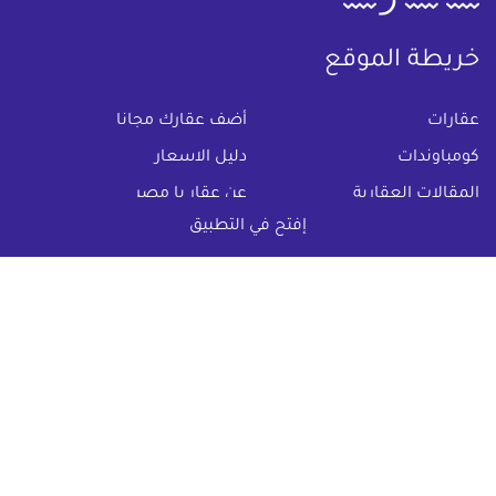
خريطة الموقع
(current)
عقارات
أضف عقارك مجانا
كومباوندات
دليل الاسعار
المقالات العقارية
عن عقار يا مصر
إفتح في التطبيق
س & ج
تواصل معنا
اتفاقية الخصوصية
تواصل معنا عبر
البريد الالكترونى :
info@aqaryamasr.com
مواقع التواصل الاجتماعى