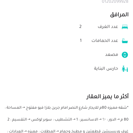
01202099928
المرافق
عدد الغرف
2
عدد الحمامات
1
مصعد
حارس البناية
أكثر ما يميز العقار
*شقه مميزه 80م للايجار شارع النصر امام جرين بلازا فيو مفتوح ▫️- المساحة :
80 م ▫️- الدور : ✨ ▫️- الاسانسير : 1 ▫️- التشطيب : سوبر لوكس ▫️- التقسيم : 2
غرف وريسبشن قطعتين و مطبخ وحمام ▫️- المطلات : مميزه ▫️- العدادات :