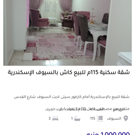
شقة سكنية 115م للبيع كاش بالسيوف الإسكندرية
شقة للبيع بالإسكندرية أمام كارفور سيتى لايت السيوف شارع القدس
متفرع من مصطفى كامل 115م 3 غرف كبار ...
الموقع
المساحة
عدد الحمامات
عدد الغرف
السيوف
115
1
3