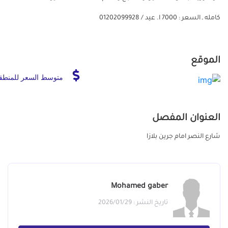
كامله ـ السعر : 7000 ا. عيد / 01202099928
الموقع
متوسط السعر للمنطق
العنوان المفصل
شارع النصر امام جرين بلازا
Mohamed gaber
تاريخ النشر : 2026/01/29