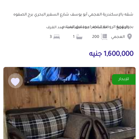
شقه بالإسكندرية العجمي أبو يوسف شارع السفير البحري برج الصفوه
بجوار قرية الروضة الخضراء وفندق السلام...
الموقع
المساحة
عدد الحمامات
عدد الغرف
العجمي
200
1
3
1,600,000 جنيه
للإيجار