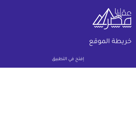
خريطة الموقع
(current)
عقارات
أضف عقارك مجانا
إفتح في التطبيق
كومباوندات
دليل الاسعار
المقالات العقارية
عن عقار يا مصر
س & ج
تواصل معنا
اتفاقية الخصوصية
تواصل معنا عبر
البريد الالكترونى :
info@aqaryamasr.com