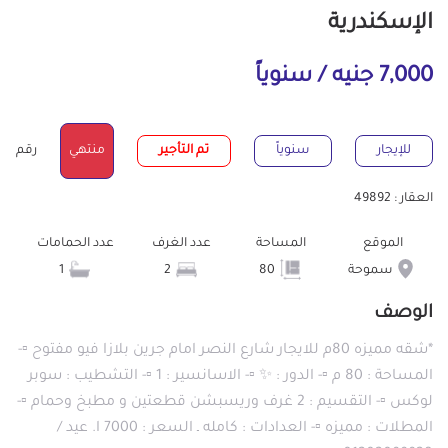
الإسكندرية
7,000 جنيه / سنوياً
للإيجار
سنوياً
تم التأجير
منتهي
رقم
العقار : 49892
الموقع
المساحة
عدد الغرف
عدد الحمامات
سموحة
80
2
1
الوصف
*شقه مميزه 80م للايجار شارع النصر امام جرين بلازا فيو مفتوح ▫️-
المساحة : 80 م ▫️- الدور : ✨ ▫️- الاسانسير : 1 ▫️- التشطيب : سوبر
لوكس ▫️- التقسيم : 2 غرف وريسبشن قطعتين و مطبخ وحمام ▫️-
المطلات : مميزه ▫️- العدادات : كامله ـ السعر : 7000 ا. عيد /