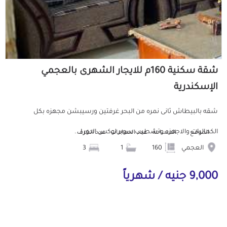
شقة سكنية 160م للايجار الشهرى بالعجمي
الإسكندرية
شقه بالبيطاش ثانى نمره من البحر غرفتين ورسيبشن مجهزه بكل
الكماليات والاجهزه وتشطيب سوبر لوكس الدور ا...
الموقع
المساحة
عدد الحمامات
عدد الغرف
العجمي
160
1
3
9,000 جنيه / شهرياً