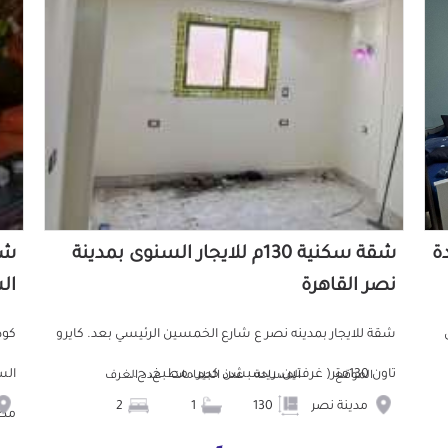
دة
شقة سكنية 130م للايجار السنوى بمدينة
نصر القاهرة
ال
ش
شقة للايجار بمدينه نصر ع شارع الخمسين الرئيسي بعد. كايرو
تاون 130متر( غرفتين، ريسبشن كبير ، مطبخ، ح...
الموقع
المساحة
عدد الحمامات
عدد الغرف
مدينة نصر
130
1
2
مط.