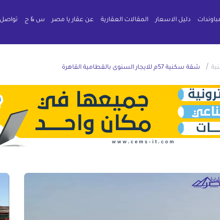
باوندات
دليل الاسعار
المقالات العقارية
عن عقار يا مصر
س & ج
تواصل 
/
ية
شقة سكنية 57م للايجار السنوى بالقطامية القاهرة