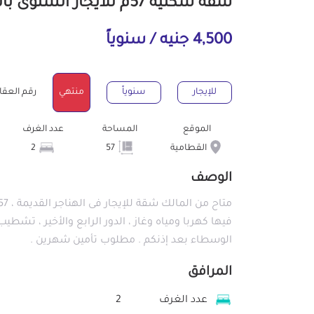
شقة سكنية 57م للايجار السنوى بالقطامية القاهرة
4,500 جنيه / سنوياً
للإيجار
سنوياً
منتهي
رقم العقار : 80
الموقع
المساحة
عدد الغرف
القطامية
57
2
الوصف
فيها كهربا ومياه وغاز ، الدور الرابع والأخير ، تش
الوسطاء بعد إذنكم . مطلوب تأمين شهرين .
المرافق
عدد الغرف
2