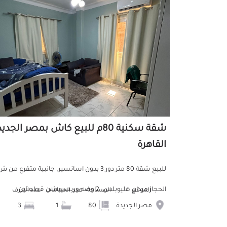
شقة سكنية 80م للبيع كاش بمصر الجدي
القاهرة
للبيع شقة 80 متر دور 3 بدون اسانسير. جانبية متفرع من 
الحجاز ميدان هليوبلس. 2اوضه وريسيبشن قطعتين...
الموقع
المساحة
عدد الحمامات
عدد الغرف
مصر الجديدة
80
1
3