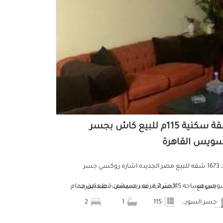
شقة سكنية 115م للبيع كاش بجسر
سويس القاهرة
كود 1673 شقه للبيع مصر الجديده اشاره روكسي جسر
السويس مساحه 115 متر 2 غرفه ريسبشن قطعتين حمام
الموقع
المساحة
عدد الحمامات
عدد الغرف
جسر السويس
115
1
2
..