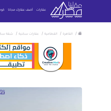
عقارات
أضف عقارك مجانا
كوم
/
/
/
/
القاهرة
القطامية
عقارات سكنية
شقة سكن