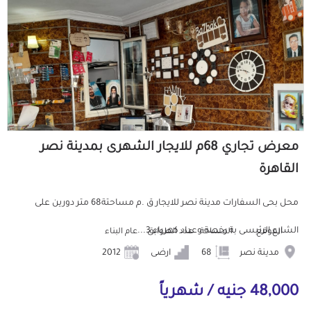
معرض تجاري 68م للايجار الشهرى بمدينة نصر
القاهرة
محل بحى السفارات مدينة نصر للايجار ق .م مساحتة68 متر دورين على
الشارع الرئيسى بة رخصة وعداد كهرباء 3...
الموقع
المساحة
عدد الطوابق
عام البناء
مدينة نصر
68
ارضى
2012
48,000 جنيه / شهرياً