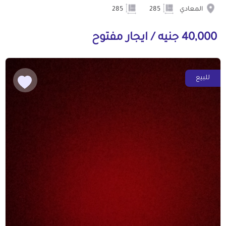
المعادي
285
285
40,000 جنيه / ايجار مفتوح
للبيع