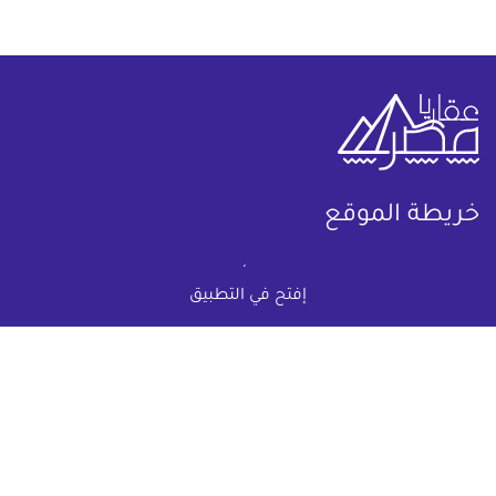
خريطة الموقع
(current)
عقارات
أضف عقارك مجانا
إفتح في التطبيق
كومباوندات
دليل الاسعار
المقالات العقارية
عن عقار يا مصر
س & ج
تواصل معنا
اتفاقية الخصوصية
تواصل معنا عبر