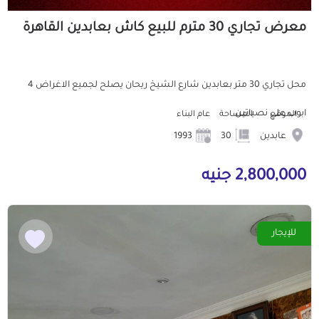
معرض تجاري 30 مترم للبيع كاش بعابدين القاهرة
محل تجاري 30 متر بعابدين شارع الشيخ ريحان يصلح لجميع الاغراض 4
ابوب علي نصياتين
الموقع
المساحة
عام البناء
عابدين
30
1993
2,800,000 جنيه
للإيجار