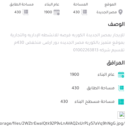
الموقع
المساحة
عام البناء
مساحة الطابق
مصر الجديدة
430
1900
430
الوصف
للإيجار بمصر الجديدة الكوربه فرصه للانشطه الإداريه والتجارية
بموقع متميز بالكوربه مصر الجديده دور ارضى منخفض 430م
تقسيم شركه 01002263813
المرافق
عام البناء
1900
مساحة الطابق
430
مساحة مسطح البناء
430
/storage/files/2WZtrEwalQtk92P9vLnAVAQ2xUrPLy57aVq9hNgG.jpg