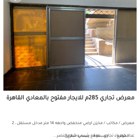
معرض تجاري 285م للايجار مفتوح بالمعادي القاهرة
معرض / مكاتب / مخزن ارضي منخفض واجهه 14 متر مدخل مستقل ، 2
عداد كهرباء تجاري . موقع رئيسي شارع النصر...
الموقع
المساحة
مساحة الطابق