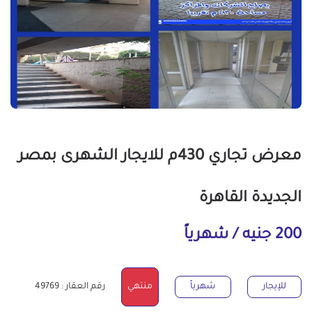
معرض تجاري 430م للايجار الشهرى بمصر
الجديدة القاهرة
200 جنيه / شهرياً
للإيجار
شهرياً
منتهي
رقم العقار : 49769