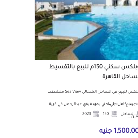
دوبلكس سكني 150م للبيع بالتقسيط
لساحل القاهرة
دوبلكس للبيع في الساحل الشمالي Sea View متشطب
يب كامل علي احلي بحر سيدي عبدالرحمن في قرية
الموقع
المساحة
عام البناء
الساحل
150
2023
تن ...
1,500, جنيه