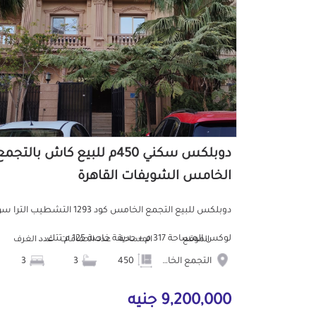
دوبلكس سكني 450م للبيع كاش بالتجم
الخامس الشويفات القاهرة
دوبلكس للبيع التجمع الخامس كود 1293 التشطيب التر
لوكس المساحة 317 م + حديقة خاصة 125 م تتك...
الموقع
المساحة
عدد الحمامات
عدد الغرف
التجمع الخامس الشويفات
450
3
3
9,200,000 جنيه