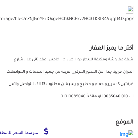
/storage/files/cZNJGoYErlOxgeHChkNCEkv2HC3TK8I84VqgfI4D.jpg
أكثر ما يميز العقار
شقة مفروشة ومكيفة للايجار دور ارضى حى خامس عقد تانى على شارع
الخزان قريبة جدااا من المحور المركزي قريبة من جميع الخدمات و المواصلات
غرفتين 3 سرير و حمام و مطبخ و رسبشن مطلوب 13 الف التواصل واتس
اب 010 10085040 او هاتفياً 01010085040
الموقع
متوسط السعر للمنطق