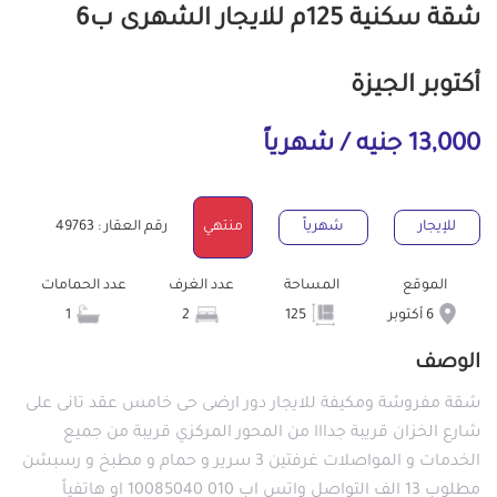
شقة سكنية 125م للايجار الشهرى ب6
أكتوبر الجيزة
13,000 جنيه / شهرياً
للإيجار
شهرياً
منتهي
رقم العقار : 49763
الموقع
المساحة
عدد الغرف
عدد الحمامات
6 أكتوبر
125
2
1
الوصف
شقة مفروشة ومكيفة للايجار دور ارضى حى خامس عقد تانى على
شارع الخزان قريبة جدااا من المحور المركزي قريبة من جميع
الخدمات و المواصلات غرفتين 3 سرير و حمام و مطبخ و رسبشن
مطلوب 13 الف التواصل واتس اب 010 10085040 او هاتفياً