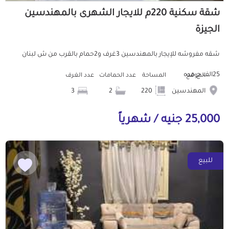
شقة سكنية 220م للايجار الشهرى بالمهندسين
الجيزة
شقه مفروشه للإيجار بالمهندسين 3غرف و2حمام بالقرب من ش لبنان
25الف ج مده
الموقع
المساحة
عدد الحمامات
عدد الغرف
المهندسين
220
2
3
25,000 جنيه / شهرياً
للبيع