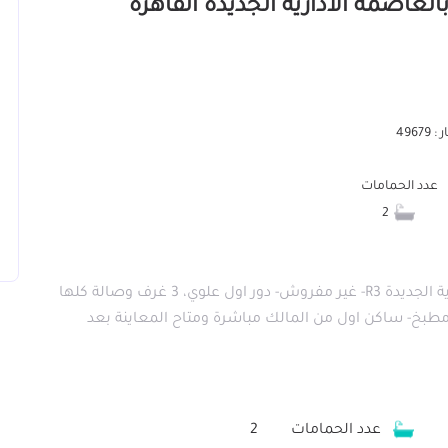
4967
عدد الحمامات
2
شقة 173م للايجار بكمباوند المقصد بالعاصمة الادارية الجديدة R3- غير مفروش- دور اول علوي، 3 غرف وصالة كلها
 خاصة مطلة على لاند سكيب- 2 حمام ومطبخ- ساكن اول من المالك مباشرة ومتاح المعاينة بعد
عدد الحمامات
2