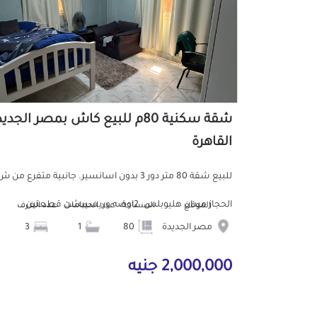
شقة سكنية 80م للبيع كاش بمصر الجدي
القاهرة
للبيع شقة 80 متر دور 3 بدون اسانسير. جانبية متفرع من 
الحجاز ميدان هليوبلس. 2اوضه وريسيبشن قطعتين...
الموقع
المساحة
عدد الحمامات
عدد الغرف
مصر الجديدة
80
1
3
2,000,000 جنيه