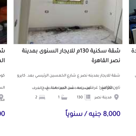
دة
شقة سكنية 130م للايجار السنوى بمدينة
نصر القاهرة
ال
ش
شقة للايجار بمدينه نصر ع شارع الخمسين الرئيسي بعد. كايرو
تاون 130متر( غرفتين، ريسبشن كبير ، مطبخ، ح...
الموقع
المساحة
عدد الحمامات
عدد الغرف
مدينة نصر
130
1
2
مط.
8,000 جنيه / سنوياً
000