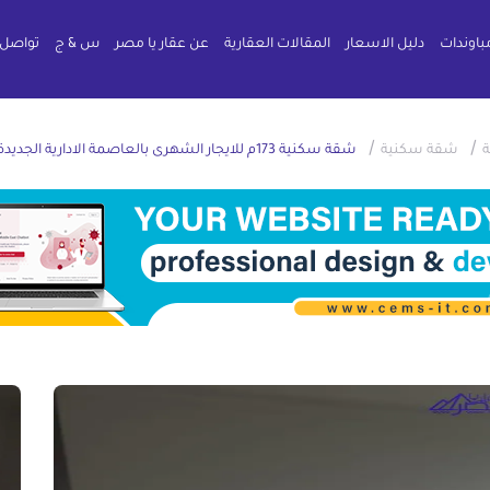
باوندات
دليل الاسعار
المقالات العقارية
عن عقار يا مصر
س & ج
تواصل 
/
/
ة
شقة سكنية
شقة سكنية 173م للايجار الشهرى بالعاصمة الادارية الجديدة القاهرة