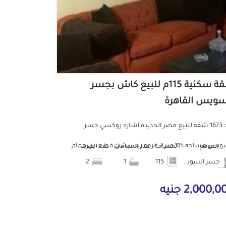
شقة سكنية 115م للبيع كاش بجسر
سويس القاهرة
كود 1673 شقه للبيع مصر الجديده اشاره روكسي جسر
السويس مساحه 115 متر 2 غرفه ريسبشن قطعتين حمام
الموقع
المساحة
عدد الحمامات
عدد الغرف
جسر السويس
115
1
2
..
2,000, جنيه