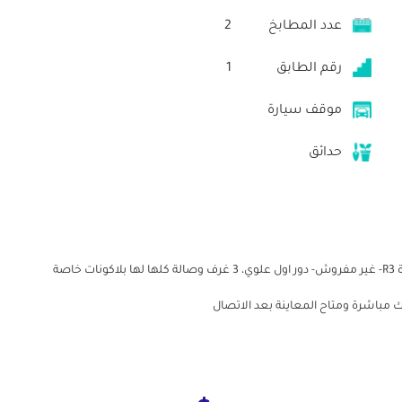
عدد المطابخ
2
رقم الطابق
1
موقف سيارة
حدائق
شقة 173م للايجار بكمباوند المقصد بالعاصمة الادارية الجديدة R3- غير مفروش- دور اول علوي، 3 غرف وصالة كلها لها بلاكونات خاصة