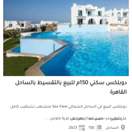
دوبلكس سكني 150م للبيع بالتقسيط بالساحل
القاهرة
دوبلكس للبيع في الساحل الشمالي Sea View متشطب تشطيب كامل
علي احلي بحر سيدي عبدالرحمن في قرية ماونتن ...
الموقع
المساحة
عام البناء
الساحل
150
2023