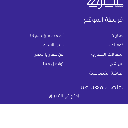
خريطة الموقع
(current)
عقارات
أضف عقارك مجانا
كومباوندات
دليل الاسعار
المقالات العقارية
عن عقار يا مصر
س & ج
تواصل معنا
اتفاقية الخصوصية
تواصل معنا عبر
إفتح في التطبيق
البريد الالكترونى :
info@aqaryamasr.com
مواقع التواصل الاجتماعى