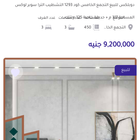
دوبلكس للبيع التجمع الخامس كود 1293 التشطيب الترا سوبر لوكس
المساحة 317 م + حديقة خاصة 125 م تتك...
الموقع
المساحة
عدد الحمامات
عدد الغرف
التجمع الخامس الشويفات
450
3
3
9,200,000 جنيه
للبيع