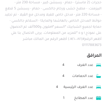
حجرات (2 ماستر) - حمام - رسبشن كبير - مساحة 230 متر -
البيزمنت: - مطبخ خشب ورخام جالكسى - حمام - رسبشن 5 قطع
- مساحة 220 متر - مدخل خاص للفيلا ومدخل مع الڤيلا - تم تجليد
حوائط المدخل الخاص بالهاشما والمايكا - السلالم جالكسي -
حماية لجميع الشبابيك *السعر:*١١مليون و500ألف تم الحصول
على نموذج ١ و ٥ *للمزيد من المعلومات، يرجى الاتصال بنا علي
أظهر الرقم#(٠١١٤٦٠٠٠٨٢١) أظهر الرقم من المالك مباشر
01117883673
المرافق
عدد الغرف
4
عدد الحمامات
4
عدد الغرف الرئيسية
4
عدد المطابخ
1