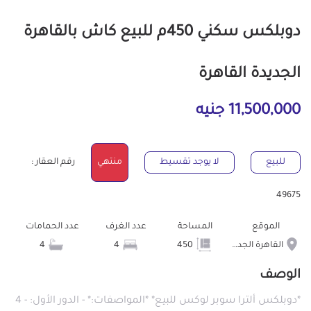
دوبلكس سكني 450م للبيع كاش بالقاهرة
الجديدة القاهرة
11,500,000 جنيه
للبيع
لا يوجد تقسيط
منتهي
رقم العقار :
49675
الموقع
المساحة
عدد الغرف
عدد الحمامات
القاهرة الجديدة
450
4
4
الوصف
*دوبلكس ألترا سوبر لوكس للبيع* *المواصفات:* - الدور الأول: - 4