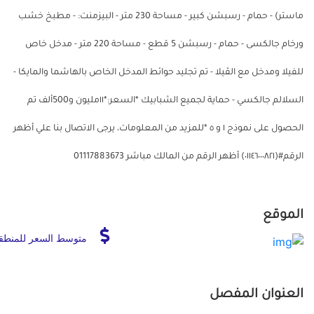
ماستر) - حمام - رسبشن كبير - مساحة 230 متر - البيزمنت: - مطبخ خشب
ورخام جالكسى - حمام - رسبشن 5 قطع - مساحة 220 متر - مدخل خاص
للفيلا ومدخل مع الڤيلا - تم تجليد حوائط المدخل الخاص بالهاشما والمايكا -
السلالم جالكسي - حماية لجميع الشبابيك *السعر:*١١مليون و500ألف تم
الحصول على نموذج ١ و ٥ *للمزيد من المعلومات، يرجى الاتصال بنا علي أظهر
الرقم#(٠١١٤٦٠٠٠٨٢١) أظهر الرقم من المالك مباشر 01117883673
الموقع
متوسط السعر للمنطق
العنوان المفصل