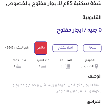
شقة سكنية 85م للايجار مفتوح بالخصوص
القليوبية
0 جنيه / ايجار مفتوح
للإيجار
ايجار مفتوح
منتهي
رقم العقار : 49645
الموقع
المساحة
عدد الغرف
عدد الحمامات
الخصوص
85
2
1
الوصف
شقة للايجار مكونة من ٢غرفة و ريسبشن و حمام و مطبخ و
بلكونة و السعر قابل للتفاوض
المرافق