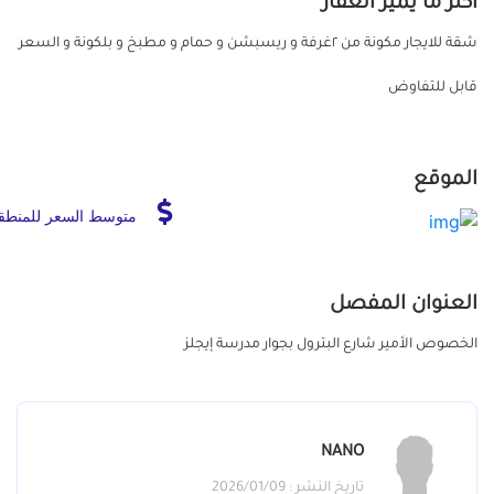
أكثر ما يميز العقار
شقة للايجار مكونة من ٢غرفة و ريسبشن و حمام و مطبخ و بلكونة و السعر
قابل للتفاوض
الموقع
متوسط السعر للمنطق
العنوان المفصل
الخصوص الأمير شارع البترول بجوار مدرسة إيجلز
NANO
تاريخ النشر : 2026/01/09