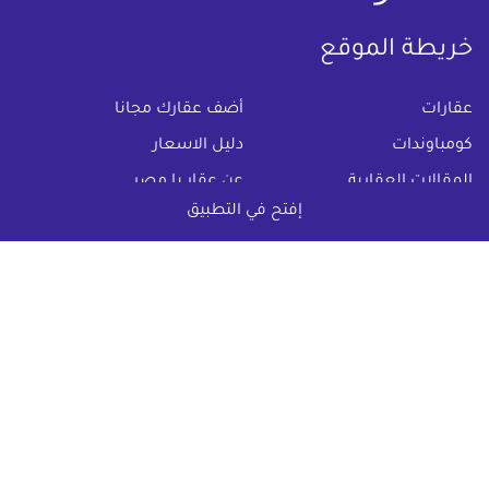
خريطة الموقع
(current)
عقارات
أضف عقارك مجانا
كومباوندات
دليل الاسعار
المقالات العقارية
عن عقار يا مصر
إفتح في التطبيق
س & ج
تواصل معنا
اتفاقية الخصوصية
تواصل معنا عبر
البريد الالكترونى :
info@aqaryamasr.com
مواقع التواصل الاجتماعى