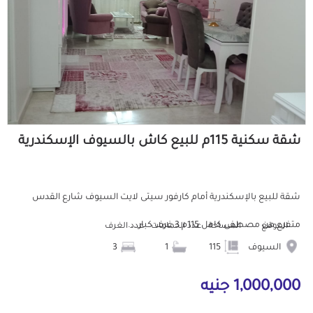
شقة سكنية 115م للبيع كاش بالسيوف الإسكندرية
شقة للبيع بالإسكندرية أمام كارفور سيتى لايت السيوف شارع القدس
متفرع من مصطفى كامل 115م 3 غرف كبار ...
الموقع
المساحة
عدد الحمامات
عدد الغرف
السيوف
115
1
3
1,000,000 جنيه