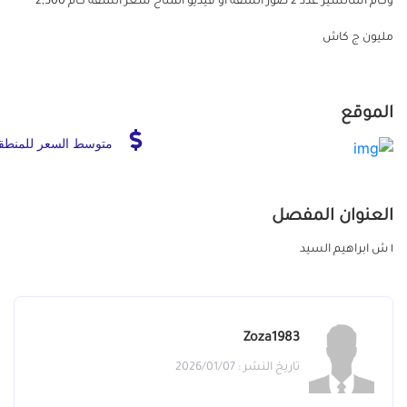
وكام اسانسير عدد 2 صور الشقه او فيديو المتاح سعر الشقه كام 2,500
مليون ج كاش
الموقع
متوسط السعر للمنطق
العنوان المفصل
١ ش ابراهيم السيد
Zoza1983
تاريخ النشر : 2026/01/07