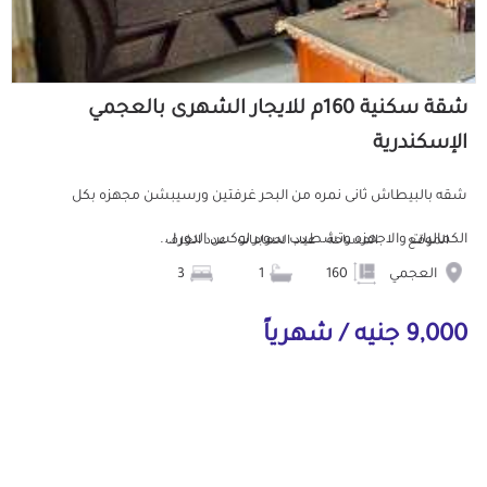
شقة سكنية 160م للايجار الشهرى بالعجمي
الإسكندرية
شقه بالبيطاش ثانى نمره من البحر غرفتين ورسيبشن مجهزه بكل
الكماليات والاجهزه وتشطيب سوبر لوكس الدور ا...
الموقع
المساحة
عدد الحمامات
عدد الغرف
العجمي
160
1
3
9,000 جنيه / شهرياً