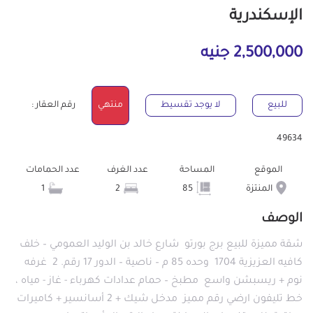
الإسكندرية
2,500,000 جنيه
للبيع
لا يوجد تقسيط
منتهي
رقم العقار :
49634
الموقع
المساحة
عدد الغرف
عدد الحمامات
المنتزة
85
2
1
الوصف
شقة مميزة للبيع برج بورتو ‎ شارع خالد بن الوليد العمومي – خلف
كافيه العزيزية ‎ 1704 وحده 85 م – ناصية – الدور 17 رقم. ‎ 2 غرفه
نوم + ريسبشن واسع ‎ مطبخ – حمام عدادات كهرباء - غاز - مياه ،
خط تليفون ارضي رقم مميز ‎ مدخل شيك + 2 أسانسير + كاميرات