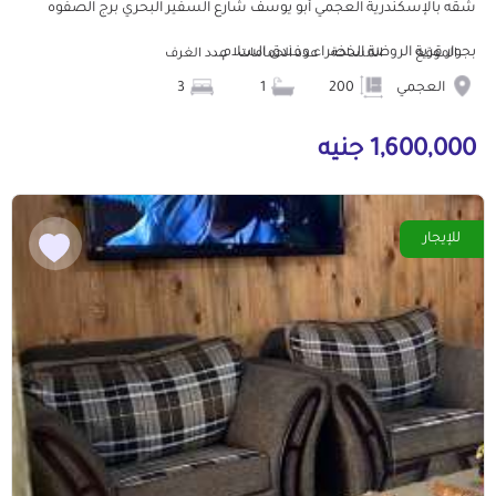
شقه بالإسكندرية العجمي أبو يوسف شارع السفير البحري برج الصفوه
بجوار قرية الروضة الخضراء وفندق السلام...
الموقع
المساحة
عدد الحمامات
عدد الغرف
العجمي
200
1
3
1,600,000 جنيه
للإيجار