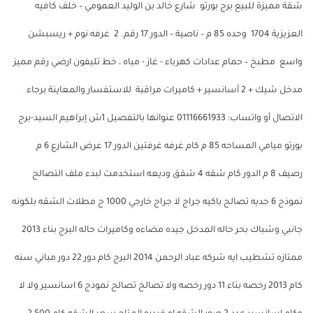
شقة مميزة للبيع برج بورتو ‎ شارع خالد بن الوليد العمومي – خلف كافيه
العزيزية ‎ 1704 وحده 85 م – ناصية – الدور 17 رقم. ‎ 2 غرفه نوم + ريسبشن
مدخل شيك + 2 أسانسير + كاميرات مراقبة ‎ للاستفسار والمعاينة برجاء
الاتصال أو واتساب: 01116661933 عنوانها بالتفصيل 1ش إبراهيم السيد-برج
بورتو ميامي المساحه 85 م كام غرفه غرفتين الدور 17 عرض الشارع 6 م
رصيف 8 م الدور كام شقه 4 شقق وديعه استخدمت لبدء ملف التصالح
نموذج 6 جديه تصالح باكيه جراج لا جراج خارجي 1000 ج مطلات الشقه بلكونه
جانبي وشباك بحر حاله المدخل جيده مضاءه وكاميرات حاله البرج بناء 2013
ممتازه تشطيب ايه شركه عباد الرحمن 2014 البرج كام دور 22 دور مباني سنه
كام 2013 رخصه بناء 11 دور رخصه ولا تصالح تصالح نموذج 6 اسانسير ولا لا