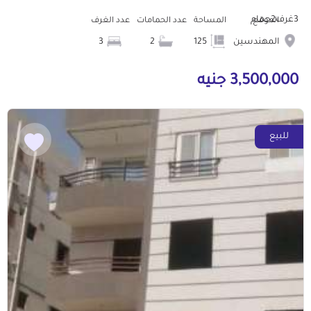
3غرف2حمام
الموقع
المساحة
عدد الحمامات
عدد الغرف
المهندسين
125
2
3
3,500,000 جنيه
للبيع