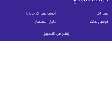
خريطة الموقع
(current)
عقارات
أضف عقارك مجانا
كومباوندات
دليل الاسعار
المقالات العقارية
عن عقار يا مصر
إفتح في التطبيق
س & ج
تواصل معنا
اتفاقية الخصوصية
تواصل معنا عبر
البريد الالكترونى :
info@aqaryamasr.com
مواقع التواصل الاجتماعى