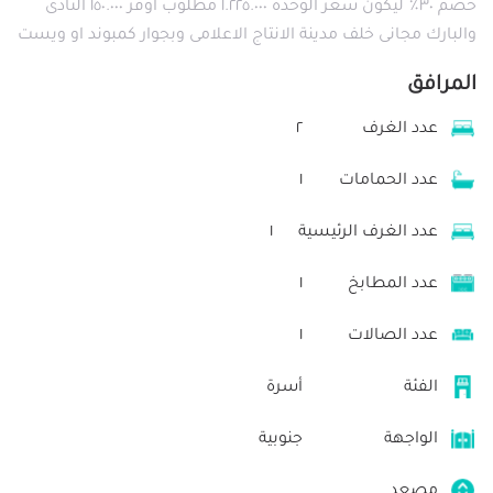
خصم ٣٠٪؜ ليكون سعر الوحده ١.٢٢٥.٠٠٠ مطلوب اوفر ١٥٠.٠٠٠ النادى
والبارك مجانى خلف مدينة الانتاج الاعلامى وبجوار كمبوند او ويست
المرافق
عدد الغرف
٢
عدد الحمامات
١
عدد الغرف الرئيسية
١
عدد المطابخ
١
عدد الصالات
١
الفئة
أسرة
الواجهة
جنوبية
مصعد