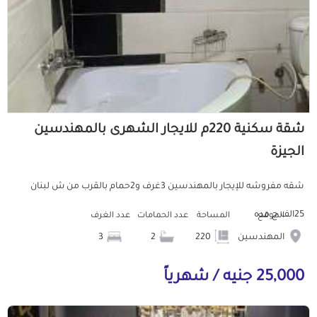
شقة سكنية 220م للايجار الشهرى بالمهندسين
الجيزة
شقه مفروشه للإيجار بالمهندسين 3غرف و2حمام بالقرب من ش لبنان
25الف ج مده
الموقع
المساحة
عدد الحمامات
عدد الغرف
المهندسين
220
2
3
25,000 جنيه / شهرياً