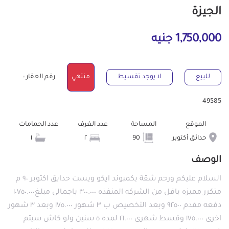
الجيزة
1,750,000 جنيه
للبيع
لا يوجد تقسيط
منتهي
رقم العقار :
49585
الموقع
المساحة
عدد الغرف
عدد الحمامات
حدائق أكتوبر
90
٢
١
الوصف
السلام عليكم ورحم شقة بكمبوند ايكو ويست حدايق اكتوبر ٩٠ م
متكرر مميزه باقل من الشركه المنفذه ٣٠٠.٠٠٠ باجمالى مبلغ١٠٧٥٠.٠٠٠
دفعه مقدم ٩٢٥٠٠ وبعد التخصيص ب ٣ شهور ١٧٥.٠٠٠ وبعد ٣ شهور
اخرى ١٧٥.٠٠٠ وقسط شهرى ٢١.٠٠٠ لمده ٥ سنين ولو كاش سيتم