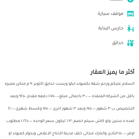
موقف سيارة
حارس البناية
حدائق
أكثر ما يميز العقار
السلام عليكم ورحم شقة بكمبوند ايكو ويست حدايق اكتوبر ٩٠ م متكرر مميزه
باقل من الشركه المنفذه ٣٠٠.٠٠٠ باجمالى مبلغ١٠٧٥٠.٠٠٠ دفعه مقدم ٩٢٥٠٠ وبعد
التخصيص ب ٣ شهور ١٧٥.٠٠٠ وبعد ٣ شهور اخرى ١٧٥.٠٠٠ وقسط شهرى ٢١.٠٠٠
لمده ٥ سنين ولو كاش سيتم خصم ٣٠٪؜ ليكون سعر الوحده ١.٢٢٥.٠٠٠ مطلوب
اوفر ١٥٠.٠٠٠ النادى والبارك مجانى خلف مدينة الانتاج الاعلامى وبجوار كمبوند او