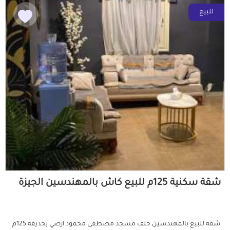
للبيع
شقة سكنية 125م للبيع كاش بالمهندسين الجيزة
شقه للبيع بالمهندسين خلف مسجد مصطفى محمود ارضي بحديقة 125م