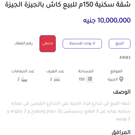
شقة سكنية 150م للبيع كاش بالجيزة الجيزة
10,000,000 جنيه
للبيع
لا يوجد تقسيط
منتهي
رقم العقار :
49583
الموقع
المساحة
عدد الغرف
عدد الحمامات
الجيزة
150
2
2
الوصف
شقه للبيع في شارع مراد الجيزه علي الشارع الرئيسي في عماره
سكنيه عباره عن 3 قطع ريسيبشن و2 حمام ومطبخ و 2 بلكونه و
2 اوضه
المرافق