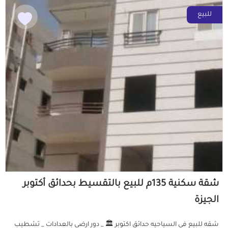
للبيع
شقة سكنية 135م للبيع بالتقسيط بحدائق أكتوبر
الجيزة
شقه للبيع في السياحيه حدائق اكتوبر 🏛️ _ دور ارضى بالعدادات _ تشطيب