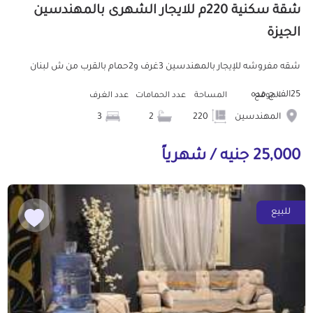
شقة سكنية 220م للايجار الشهرى بالمهندسين
الجيزة
شقه مفروشه للإيجار بالمهندسين 3غرف و2حمام بالقرب من ش لبنان
25الف ج مده
الموقع
المساحة
عدد الحمامات
عدد الغرف
المهندسين
220
2
3
25,000 جنيه / شهرياً
للبيع