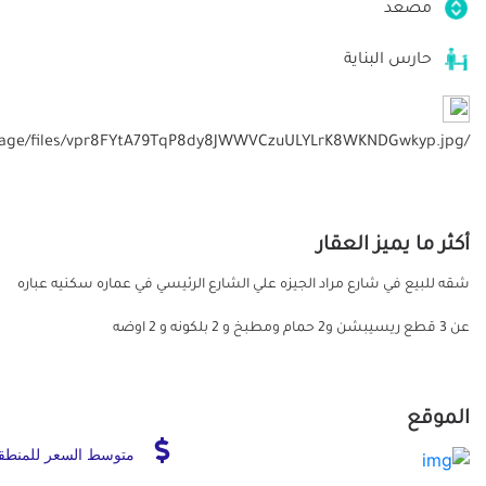
مصعد
حارس البناية
/storage/files/vpr8FYtA79TqP8dy8JWWVCzuULYLrK8WKNDGwkyp.jpg
أكثر ما يميز العقار
شقه للبيع في شارع مراد الجيزه علي الشارع الرئيسي في عماره سكنيه عباره
عن 3 قطع ريسيبشن و2 حمام ومطبخ و 2 بلكونه و 2 اوضه
الموقع
متوسط السعر للمنطق