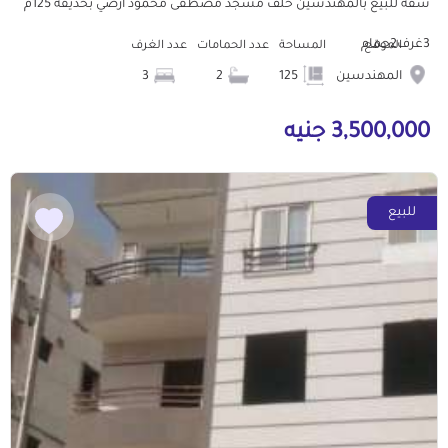
شقه للبيع بالمهندسين خلف مسجد مصطفى محمود ارضي بحديقة 125م
3غرف2حمام
الموقع
المساحة
عدد الحمامات
عدد الغرف
المهندسين
125
2
3
3,500,000 جنيه
للبيع