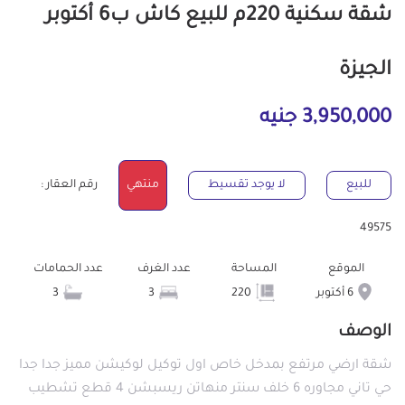
شقة سكنية 220م للبيع كاش ب6 أكتوبر
الجيزة
3,950,000 جنيه
للبيع
لا يوجد تقسيط
منتهي
رقم العقار :
49575
الموقع
المساحة
عدد الغرف
عدد الحمامات
6 أكتوبر
220
3
3
الوصف
شقة ارضي مرتفع بمدخل خاص اول توكيل لوكيشن مميز جدا جدا
حي تاني مجاوره 6 خلف سنتر منهاتن ريسبشن 4 قطع تشطيب