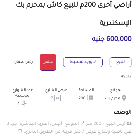
أراضي أخرى 200م للبيع كاش بمحرم بك
الإسكندرية
600,000 جنيه
للبيع
لا يوجد تقسيط
منتهي
رقم العقار :
49572
الموقع
المساحة
عرض الشارع
عدد الشوارع
المحيطه
محرم بك
200
7
1
الوصف
🏡 أرض للبيع – 200 متر 📍 الموقع: أبيس، القرية العاشرة، جزء 3،
على ناصية وشارع عرض 7 متر، قريبة من الطريق الدائري. 🛒