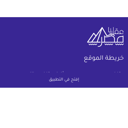
خريطة الموقع
(current)
عقارات
أضف عقارك مجانا
إفتح في التطبيق
كومباوندات
دليل الاسعار
المقالات العقارية
عن عقار يا مصر
س & ج
تواصل معنا
اتفاقية الخصوصية
تواصل معنا عبر