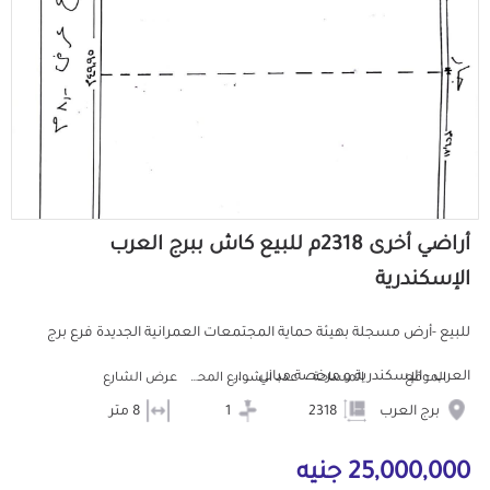
أراضي أخرى 2318م للبيع كاش ببرج العرب
الإسكندرية
للبيع -أرض مسجلة بهيئة حماية المجتمعات العمرانية الجديدة فرع برج
العرب - الإسكندرية و مرخصة مباني .....
الموقع
المساحة
عدد الشوارع المحيطه
عرض الشارع
برج العرب
2318
1
8 متر
25,000,000 جنيه