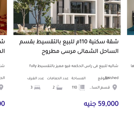
شقة سكنية 110م للبيع بالتقسيط بقسم
الساحل الشمالى مرسى مطروح
ال
ا
شاليه للبيع فى راس الحكمه فيو مميز بالتقسيط fully
finished
الجديده 2غرفه 
الموقع
المساحة
عدد الحمامات
عدد الغرف
قسم الساحل الشمالى
110
2
3
59,000 جنيه
000