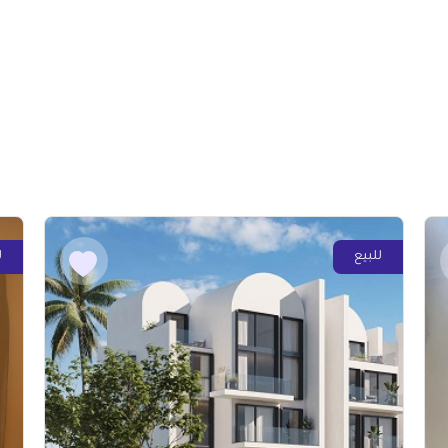
للبيع
ل