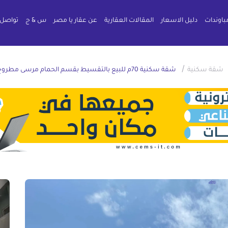
باوندات
دليل الاسعار
المقالات العقارية
عن عقار يا مصر
س & ج
تواصل 
/
شقة سكنية
شقة سكنية 70م للبيع بالتقسيط بقسم الحمام مرسى مطروح