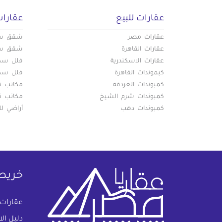
عقارات للبيع
عقارات
عقارات مصر
شقق سكن
عقارات القاهرة
شقق سكن
عقارات الاسكندرية
فلل سكني
كبموندات القاهرة
فلل سكني
كمبوندات الغردقة
مكاتب تج
كمبوندات شرم الشيخ
مكاتب تج
كمبوندات دهب
أراضي لل
خريط
عقارات
دليل ال