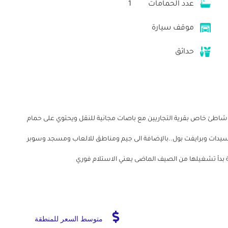
عدد الحمامات
1
موقف سيارة
حدائق
يا ستايل الكيلو64 قبلي الطريق مع شاطئ خاص بقرية التجاريين مع باصات مجانية للنقل ويحتوي على حمام
سيدات وبرايفت بول..بالإضافة الى جيم ومناطق للالعاب ومسجد وسوبر
ة بدأ تشغيلها من الصيف الماضى يعني الاستلام فوري
متوسط السعر للمنطقة