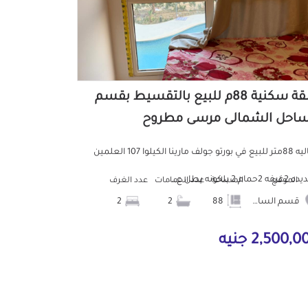
شقة سكنية 88م للبيع بالتقسيط بقسم
ساحل الشمالى مرسى مطروح
شاليه 88متر للبيع في بورتو جولف مارينا الكيلوا 107 العلمين
2حمام 2 بلكونه يطل ع...
الموقع
المساحة
عدد الحمامات
عدد الغرف
قسم الساحل الشمالى
88
2
2
2,500, جنيه