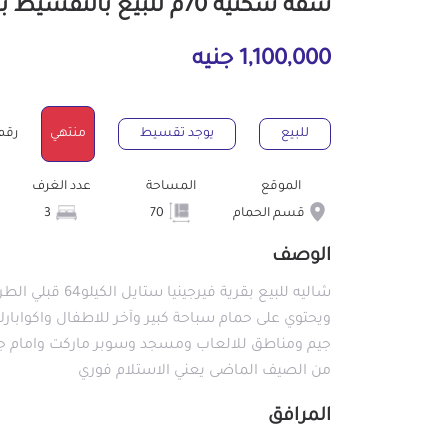
شقة سكنية 70م للبيع بالتقسيط بقسم الحمام مرسى مطروح
1,100,000 جنيه
للبيع
يوجد تقسيط
منتهي
رقم ال
الموقع
المساحة
عدد الغرف
قسم الحمام
70
3
الوصف
شاليه للبيع بقر
ويحتوي على حمام سباحة كبير وآخر للاطفال واكوابا
جيم ومناطق للالعاب ومسجد وسوبر ماركت وامام جمل
من الصيف الماضى يعني الاستلام فوري
المرافق