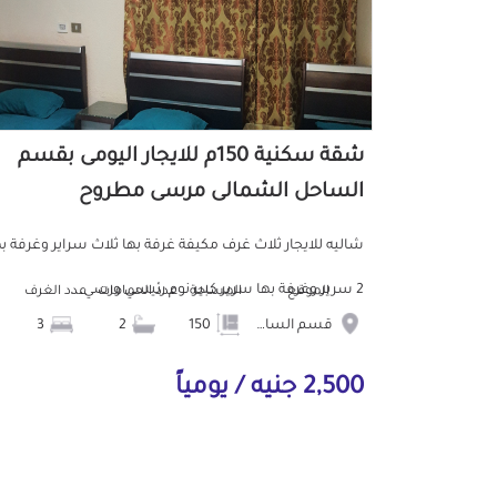
شقة سكنية 150م للايجار اليومى بقسم
الساحل الشمالى مرسى مطروح
شاليه للايجار ثلاث غرف مكيفة غرفة بها ثلاث سراير وغرفة به
2 سرير وغرفة بها سرير كبير نوم رئيسي ورسي...
الموقع
المساحة
عدد الحمامات
عدد الغرف
قسم الساحل الشمالى
150
2
3
2,500 جنيه / يومياً