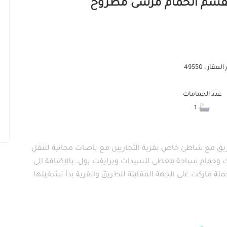
عقار : 49550
عدد الحمامات
1
ية فيرجينيا ستايل الكيلو64 قبلي الطريق مع شاطئ خاص بقرية التجاريين مع باصات مجانية للنقل
رك وحمام سباحة مغطى للسيدات وبرايفت بول..بالإضافة الى
ة ماركت على الجهة المقابلة للطريق والقرية بدأ تشغيلها